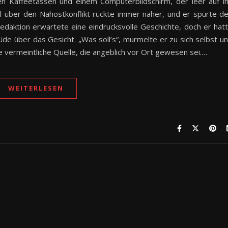
en Kaffeetassen und einem Computerbildschirm, der leer auf i
kel über den Nahostkonflikt rückte immer näher, und er spürte d
edaktion erwartete eine eindrucksvolle Geschichte, doch er hat
üde über das Gesicht. „Was soll’s“, murmelte er zu sich selbst u
 vermeintliche Quelle, die angeblich vor Ort gewesen sei.…
WEITERLESEN