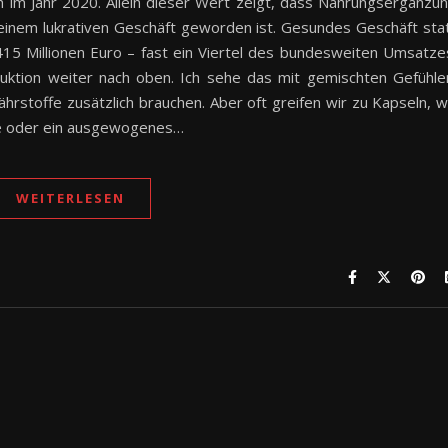
 im Jahr 2020. Allein dieser Wert zeigt, dass Nahrungsergänzu
einem lukrativen Geschäft geworden ist. Gesundes Geschäft sta
15 Millionen Euro – fast ein Viertel des bundesweiten Umsatze
uktion weiter nach oben. Ich sehe das mit gemischten Gefühle
hrstoffe zusätzlich brauchen. Aber oft greifen wir zu Kapseln, 
müse oder ein ausgewogenes…
WEITERLESEN