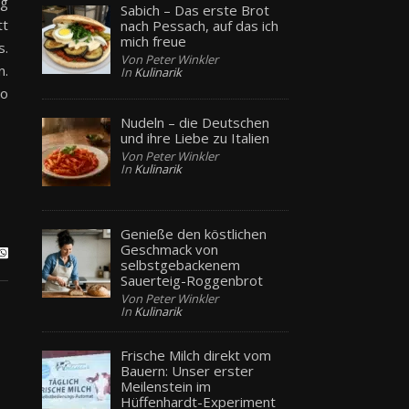
ng
Sabich – Das erste Brot
tt
nach Pessach, auf das ich
mich freue
s.
Von Peter Winkler
n.
In
Kulinarik
wo
Nudeln – die Deutschen
und ihre Liebe zu Italien
Von Peter Winkler
In
Kulinarik
Genieße den köstlichen
Geschmack von
selbstgebackenem
Sauerteig-Roggenbrot
Von Peter Winkler
In
Kulinarik
Frische Milch direkt vom
Bauern: Unser erster
Meilenstein im
Hüffenhardt-Experiment