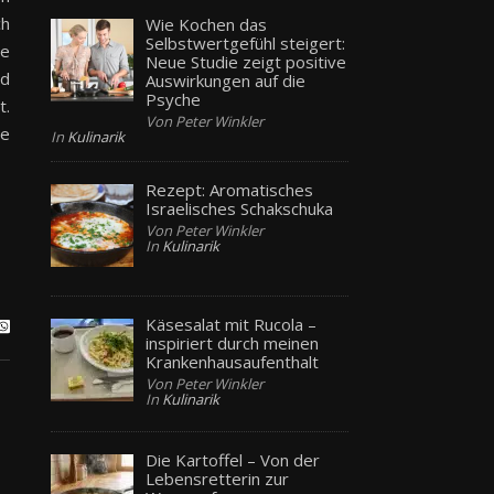
ch
Wie Kochen das
Selbstwertgefühl steigert:
ne
Neue Studie zeigt positive
nd
Auswirkungen auf die
Psyche
t.
Von Peter Winkler
le
In
Kulinarik
Rezept: Aromatisches
Israelisches Schakschuka
Von Peter Winkler
In
Kulinarik
Käsesalat mit Rucola –
inspiriert durch meinen
Krankenhausaufenthalt
Von Peter Winkler
In
Kulinarik
Die Kartoffel – Von der
Lebensretterin zur