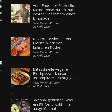
ls
Vom Ende der Zuckerflut:
ch
Meine Reise zurück zum
en
echten Geschmack einer
Limonade
us
Von Peter Winkler
In
Kulinarik
Rezept: Brisket ist ein
Meisterwerk der
Jüdischen Küche
Von Peter Winkler
In
Kulinarik
Blitzschnelle vegane
Blechpizza – knusprig,
unkompliziert, richtig gut
Von Peter Winkler
In
Kulinarik
Saisonal genießen: Was
ein 99-Cent-Kohl in mir
ausgelöst hat