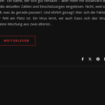
n“. Ein Name, der sich gut verkauft – aber mehr mit Boulevard a
die aktuellen Zahlen und Einschätzungen eingelesen. Nicht, weil i
ll, was da gerade passiert. Und ehrlich gesagt: Wer sich die Fakt
 fehl am Platz ist. Ein Virus lernt, wir auch Dass sich das Vir
t eine Mischung aus zwei älteren…
WEITERLESEN