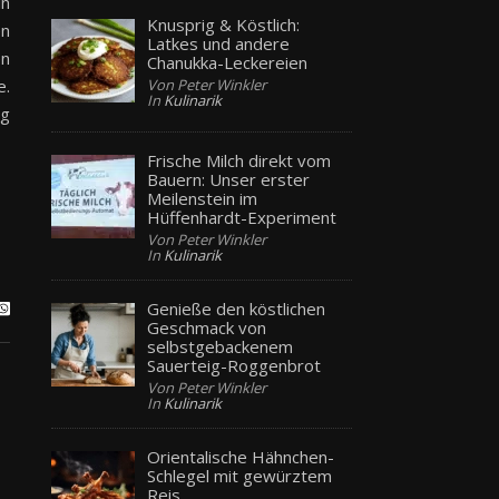
in
Knusprig & Köstlich:
en
Latkes und andere
en
Chanukka-Leckereien
Von Peter Winkler
e.
In
Kulinarik
ig
Frische Milch direkt vom
Bauern: Unser erster
Meilenstein im
Hüffenhardt-Experiment
Von Peter Winkler
In
Kulinarik
Genieße den köstlichen
Geschmack von
selbstgebackenem
Sauerteig-Roggenbrot
Von Peter Winkler
In
Kulinarik
Orientalische Hähnchen-
Schlegel mit gewürztem
Reis