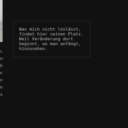
Was mich nicht loslässt, 
findet hier seinen Platz.
Weil Veränderung dort 
beginnt, wo man anfängt, 
hinzusehen.
n.
en
ch
er
en
em
as