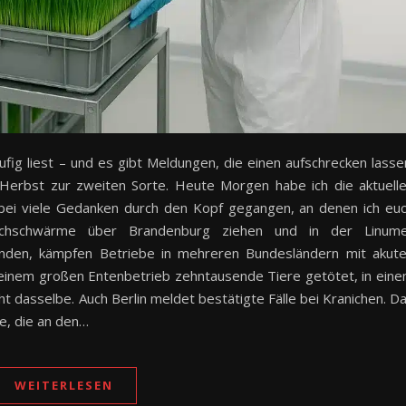
äufig liest – und es gibt Meldungen, die einen aufschrecken lasse
Herbst zur zweiten Sorte. Heute Morgen habe ich die aktuell
bei viele Gedanken durch den Kopf gegangen, an denen ich eu
nichschwärme über Brandenburg ziehen und in der Linum
renden, kämpfen Betriebe in mehreren Bundesländern mit akut
 einem großen Entenbetrieb zehntausende Tiere getötet, in ein
t dasselbe. Auch Berlin meldet bestätigte Fälle bei Kranichen. D
ge, die an den…
WEITERLESEN