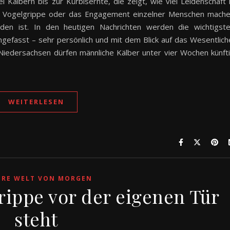
ei Kälbern bis zur Kürbisernte, die zeigt, wie viel Leidenschaft 
e Vogelgrippe oder das Engagement einzelner Menschen mach
nden ist. In den heutigen Nachrichten werden die wichtigst
efasst – sehr persönlich und mit dem Blick auf das Wesentlich
 Niedersachsen dürfen männliche Kälber unter vier Wochen künft
WEITERLESEN
ERE WELT VON MORGEN
ippe vor der eigenen Tür
steht