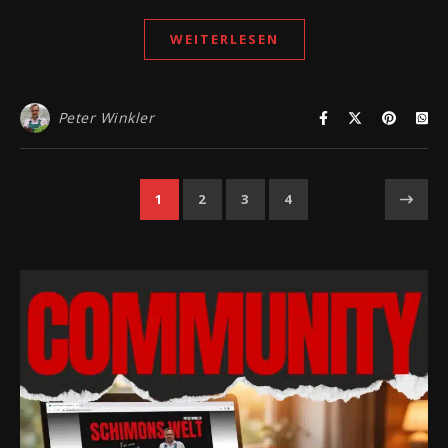
WEITERLESEN
Peter Winkler
1
2
3
4