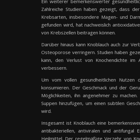
Ein weiterer bemerkenswerter gesundheitlic
Zahlreiche Studien haben gezeigt, dass de
Krebsarten, insbesondere Magen- und Darmkr
gefunden wird, hat nachweislich antioxidat
von Krebszellen beitragen können.
Darüber hinaus kann Knoblauch auch zur Ver
Osteoporose verringern. Studien haben geze
kann, den Verlust von Knochendichte im 
verbessern.
Um vom vollen gesundheitlichen Nutzen d
konsumieren. Der Geschmack und der Geruc
Möglichkeiten, ihn angenehmer zu machen.
Suppen hinzufügen, um einen subtilen Gesc
wird.
Insgesamt ist Knoblauch eine bemerkenswerte
antibakteriellen, antiviralen und antifung
Heilmittel. Der regelmäßige Verzehr von K