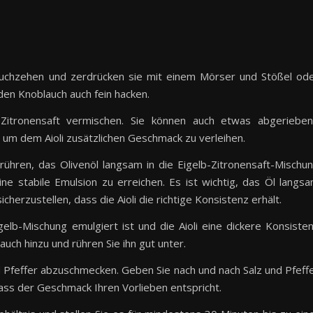
auchzehen und zerdrücken sie mit einem Mörser und Stößel od
den Knoblauch auch fein hacken.
Zitronensaft vermischen. Sie können auch etwas abgeriebe
 um dem Aioli zusätzlichen Geschmack zu verleihen.
 rühren, das Olivenöl langsam in die Eigelb-Zitronensaft-Mischu
eine stabile Emulsion zu erreichen. Es ist wichtig, das Öl langs
cherzustellen, dass die Aioli die richtige Konsistenz erhält.
igelb-Mischung emulgiert ist und die Aioli eine dickere Konsiste
uch hinzu und rühren Sie ihn gut unter.
 und Pfeffer abzuschmecken. Geben Sie nach und nach Salz und Pfeff
dass der Geschmack Ihren Vorlieben entspricht.