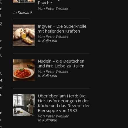
g.
Psyche
te
Von Peter Winkler
In
Kulinarik
ch
ng
Ingwer – Die Superknolle
mit heilenden Kräften
Von Peter Winkler
on
In
Kulinarik
en
zu
Nudeln – die Deutschen
und ihre Liebe zu Italien
Von Peter Winkler
zu
In
Kulinarik
bt
er
nd
Überleben am Herd: Die
Herausforderungen in der
Küche und das Rezept der
Biersuppe von 1933
ne
Von Peter Winkler
en
In
Kulinarik
as