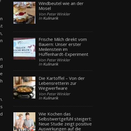
e“
Windbeutel wie an der
Mosel
Von Peter Winkler
in
In
Kulinarik
st
n,
Frische Milch direkt vom
en
Bauern: Unser erster
Meilenstein im
Hüffenhardt-Experiment
en
Von Peter Winkler
In
Kulinarik
nd
ie
Die Kartoffel – Von der
ch
Lebensretterin zur
Wegwerfware
Von Peter Winkler
In
Kulinarik
n.
as
Wie Kochen das
nd
Selbstwertgefühl steigert:
Neue Studie zeigt positive
Auswirkungen auf die