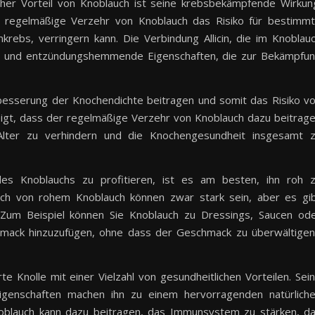
her Vorteil von Knoblauch ist seine krebsbekämpfende Wirkun
r regelmäßige Verzehr von Knoblauch das Risiko für bestimm
ebs, verringern kann. Die Verbindung Allicin, die im Knoblau
ive und entzündungshemmende Eigenschaften, die zur Bekämpfu
besserung der Knochendichte beitragen und somit das Risiko v
igt, dass der regelmäßige Verzehr von Knoblauch dazu beitrag
Alter zu verhindern und die Knochengesundheit insgesamt 
es Knoblauchs zu profitieren, ist es am besten, ihn roh 
h von rohem Knoblauch können zwar stark sein, aber es gi
 Zum Beispiel können Sie Knoblauch zu Dressings, Saucen od
hmack hinzuzufügen, ohne dass der Geschmack zu überwältige
 Knolle mit einer Vielzahl von gesundheitlichen Vorteilen. Sei
al Eigenschaften machen ihn zu einem hervorragenden natürlich
noblauch kann dazu beitragen, das Immunsystem zu stärken, d