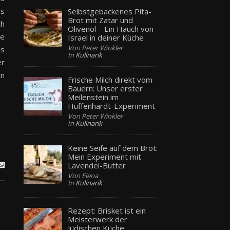
as
Selbstgebackenes Pita-
Brot mit Zatar und
ch
Olivenöl – Ein Hauch von
he
Israel in deiner Küche
Von Peter Winkler
ls
In
Kulinarik
er
un
Frische Milch direkt vom
Bauern: Unser erster
Meilenstein im
Hüffenhardt-Experiment
Von Peter Winkler
In
Kulinarik
Keine Seife auf dem Brot:
Mein Experiment mit
Lavendel-Butter
Von Elena
In
Kulinarik
Rezept: Brisket ist ein
Meisterwerk der
Jüdischen Küche