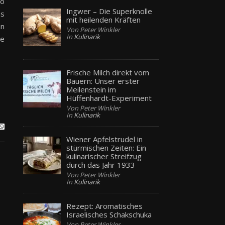
no
Ingwer – Die Superknolle
ns
mit heilenden Kräften
nn
Von Peter Winkler
In
Kulinarik
ie
Frische Milch direkt vom
Bauern: Unser erster
Meilenstein im
Hüffenhardt-Experiment
Von Peter Winkler
In
Kulinarik
Wiener Apfelstrudel in
stürmischen Zeiten: Ein
kulinarischer Streifzug
durch das Jahr 1933
Von Peter Winkler
In
Kulinarik
Rezept: Aromatisches
Israelisches Schakschuka
Von Peter Winkler