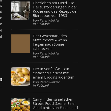
Überleben am Herd: Die
gs
Herausforderungen in der
Küche und das Rezept der
nd
Biersuppe von 1933
te
Von Peter Winkler
im
In
Kulinarik
ie
Der Geschmack des
uf
Mittelmeers – wenn
Feigen nach Sonne
schmecken
Von Peter Winkler
In
Kulinarik
Eier in Senfsoße – ein
einfaches Gericht mit
einem Blick ins Judentum
Von Peter Winkler
In
Kulinarik
Curry in der israelischen
Street-Food-Szene: Eine
Geschichte von Fusion und