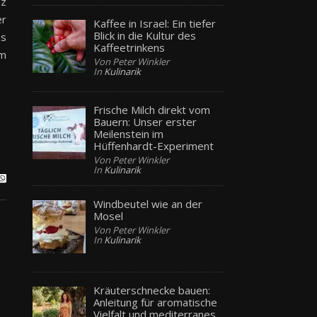
nz
er
Kaffee in Israel: Ein tiefer
Blick in die Kultur des
as
Kaffeetrinkens
em
Von Peter Winkler
In
Kulinarik
Frische Milch direkt vom
Bauern: Unser erster
Meilenstein im
Hüffenhardt-Experiment
Von Peter Winkler
In
Kulinarik
Windbeutel wie an der
Mosel
Von Peter Winkler
In
Kulinarik
Kräuterschnecke bauen:
Anleitung für aromatische
Vielfalt und mediterranes