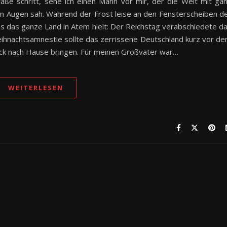
aße schritt, sehe ich einen Mann vor mir, der die Welt mit ga
n Augen sah. Während der Frost leise an den Fensterscheiben d
das das ganze Land in Atem hielt: Der Reichstag verabschiedete d
eihnachtsamnestie sollte das zerrissene Deutschland kurz vor d
ck nach Hause bringen. Für meinen Großvater war…
WEITERLESEN