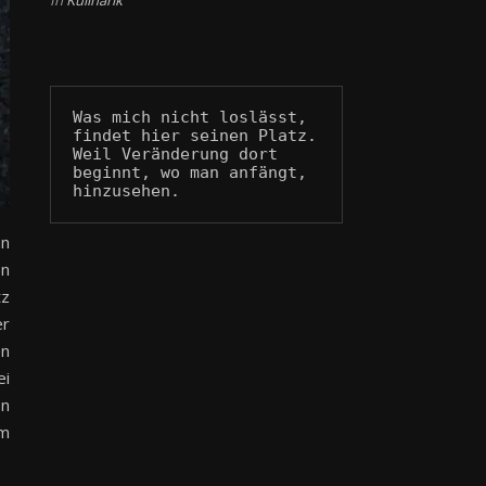
In
Kulinarik
Was mich nicht loslässt, 
findet hier seinen Platz.
Weil Veränderung dort 
beginnt, wo man anfängt, 
hinzusehen.
an
en
tz
er
en
ei
on
om