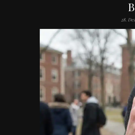
B
28. De