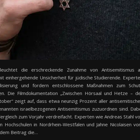
beleuchtet die erschreckende Zunahme von Antisemitismus 
it einhergehende Unsicherheit für jüdische Studierende. Expert
alisierung und fordern entschlossene Maßnahmen zum Schu
ten. Die Filmdokumentation „Zwischen Hörsaal und Hetze – d
ber“ zeigt auf, dass etwa neunzig Prozent aller antisemitisch
nannten israelbezogenen Antisemitismus zuzuordnen sind. Dab
 Vergleich zum Vorjahr verdreifacht. Experten wie Andreas Stahl v
n Hochschulen in Nordrhein-Westfalen und Jahne Nicolaisen v
 dem Beitrag die…