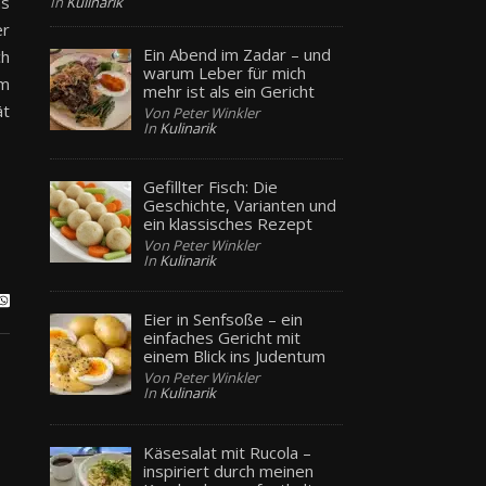
ns
In
Kulinarik
er
Ein Abend im Zadar – und
ch
warum Leber für mich
am
mehr ist als ein Gericht
ät
Von Peter Winkler
In
Kulinarik
Gefillter Fisch: Die
Geschichte, Varianten und
ein klassisches Rezept
Von Peter Winkler
In
Kulinarik
Eier in Senfsoße – ein
einfaches Gericht mit
einem Blick ins Judentum
Von Peter Winkler
In
Kulinarik
Käsesalat mit Rucola –
inspiriert durch meinen