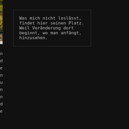
Was mich nicht loslässt, 
findet hier seinen Platz.
Weil Veränderung dort 
beginnt, wo man anfängt, 
hinzusehen.
en
nd
ie
en
zu
im
en
nd
ne