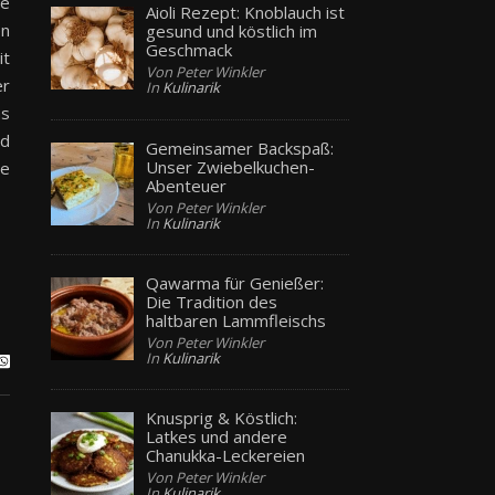
ne
Aioli Rezept: Knoblauch ist
en
gesund und köstlich im
Geschmack
it
Von Peter Winkler
er
In
Kulinarik
as
nd
Gemeinsamer Backspaß:
Unser Zwiebelkuchen-
ne
Abenteuer
Von Peter Winkler
In
Kulinarik
Qawarma für Genießer:
Die Tradition des
haltbaren Lammfleischs
Von Peter Winkler
In
Kulinarik
Knusprig & Köstlich:
Latkes und andere
Chanukka-Leckereien
Von Peter Winkler
In
Kulinarik