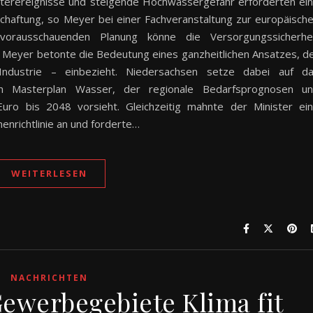
erereignisse und steigende Hochwassergefahr erforderten ei
aftung, so Meyer bei einer Fachveranstaltung zur europäisch
 vorausschauenden Planung könne die Versorgungssicherhe
 Meyer betonte die Bedeutung eines ganzheitlichen Ansatzes, d
Industrie – einbezieht. Niedersachsen setze dabei auf d
 Masterplan Wasser, der regionale Bedarfsprognosen u
Euro bis 2048 vorsieht. Gleichzeitig mahnte der Minister ei
richtlinie an und forderte…
WEITERLESEN
NACHRICHTEN
ewerbegebiete Klima fit