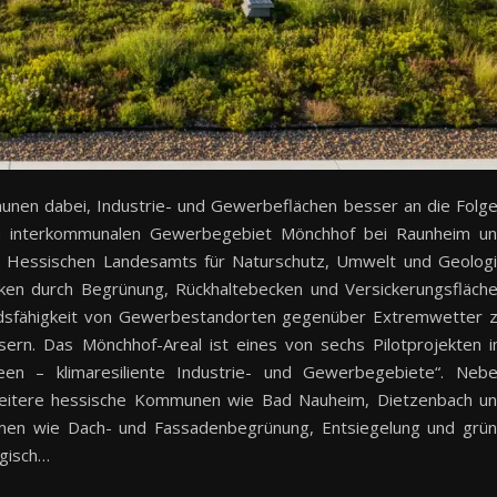
nen dabei, Industrie- und Gewerbeflächen besser an die Folg
m interkommunalen Gewerbegebiet Mönchhof bei Raunheim u
s Hessischen Landesamts für Naturschutz, Umwelt und Geolog
iken durch Begrünung, Rückhaltebecken und Versickerungsfläch
tandsfähigkeit von Gewerbestandorten gegenüber Extremwetter 
ern. Das Mönchhof-Areal ist eines von sechs Pilotprojekten 
n – klimaresiliente Industrie- und Gewerbegebiete“. Neb
 weitere hessische Kommunen wie Bad Nauheim, Dietzenbach u
men wie Dach- und Fassadenbegrünung, Entsiegelung und grü
gisch…