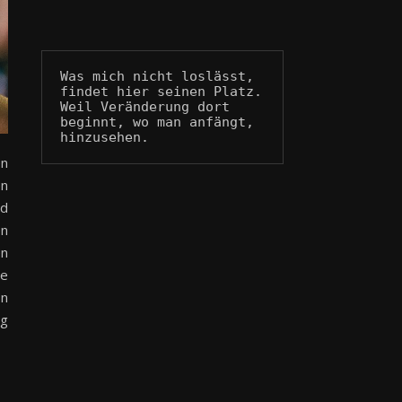
Was mich nicht loslässt, 
findet hier seinen Platz.
Weil Veränderung dort 
beginnt, wo man anfängt, 
hinzusehen.
en
en
nd
en
en
ie
on
ng