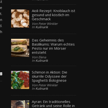
st
le
Aioli Rezept: Knoblauch ist
t.
gesund und köstlich im
Geschmack
en
Von Peter Winkler
d.
In
Kulinarik
ch
Das Geheimnis des
Basilikums: Warum echtes
Pesto nur im Mörser
entsteht
Von Elena
In
Kulinarik
Schimon in Aktion: Die
skurrile Odyssee der
Spaghetti Bolognese
Von Peter Winkler
In
Kulinarik
Ayran: Ein traditionelles
Getränk und seine Rolle in