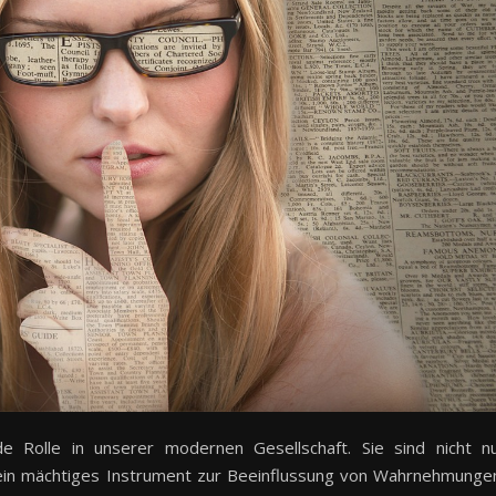
de Rolle in unserer modernen Gesellschaft. Sie sind nicht n
 ein mächtiges Instrument zur Beeinflussung von Wahrnehmunge