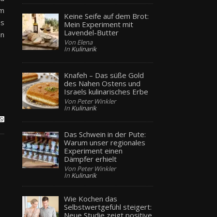
em
Keine Seife auf dem Brot:
ss
Mein Experiment mit
Lavendel-Butter
en
Von Elena
In
Kulinarik
Knafeh – Das süße Gold
des Nahen Ostens und
Israels kulinarisches Erbe
Von Peter Winkler
In
Kulinarik
Das Schwein in der Pute:
Warum unser regionales
Experiment einen
Dämpfer erhielt
Von Peter Winkler
In
Kulinarik
Wie Kochen das
Selbstwertgefühl steigert:
Neue Studie zeigt positive