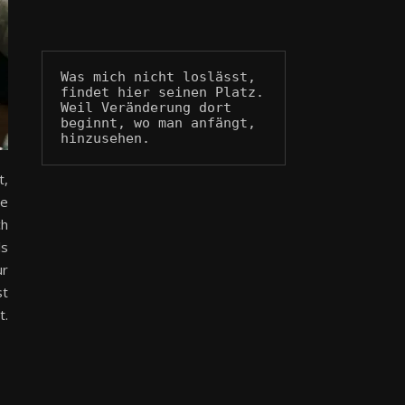
Was mich nicht loslässt, 
findet hier seinen Platz.
Weil Veränderung dort 
beginnt, wo man anfängt, 
hinzusehen.
t,
ge
ch
ls
ur
st
t.