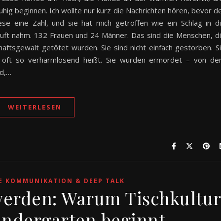
ruhig beginnen. Ich wollte nur kurz die Nachrichten hören, bevor d
se eine Zahl, und sie hat mich getroffen wie ein Schlag in d
uft nahm. 132 Frauen und 24 Männer. Das sind die Menschen, d
aftsgewalt getötet wurden. Sie sind nicht einfach gestorben. S
 oft so verharmlosend heißt. Sie wurden ermordet – von d
nd,…
WEITERLESEN
E KOMMUNIKATION & DEEP TALK
werden: Warum Tischkultu
indergarten beginnt