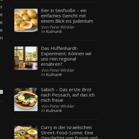
er
Eier in Senfsoße – ein
ie
einfaches Gericht mit
einem Blick ins Judentum
ie
Von Peter Winkler
ie
In
Kulinarik
em
Das Hüffenhardt-
Experiment: Können wir
uns rein regional
ernähren?
Von Peter Winkler
In
Kulinarik
Sabich – Das erste Brot
nach Pessach, auf das ich
mich freue
Von Peter Winkler
In
Kulinarik
r
Curry in der israelischen
Street-Food-Szene: Eine
Geschichte von Fusion und