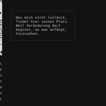
Was mich nicht loslässt, 
findet hier seinen Platz.
Weil Veränderung dort 
beginnt, wo man anfängt, 
hinzusehen.
e,
ur
as
er
le
er
t,