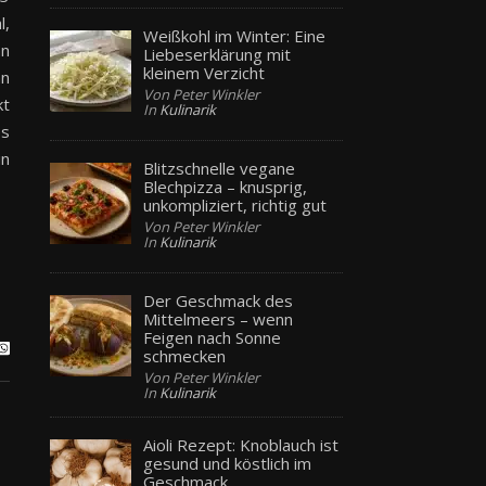
l,
Weißkohl im Winter: Eine
an
Liebeserklärung mit
kleinem Verzicht
hn
Von Peter Winkler
kt
In
Kulinarik
es
in
Blitzschnelle vegane
Blechpizza – knusprig,
unkompliziert, richtig gut
Von Peter Winkler
In
Kulinarik
Der Geschmack des
Mittelmeers – wenn
Feigen nach Sonne
schmecken
Von Peter Winkler
In
Kulinarik
Aioli Rezept: Knoblauch ist
gesund und köstlich im
Geschmack