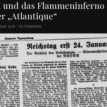
n und das Flammeninferno
er „Atlantique“
anuar 2026
/
No Comments