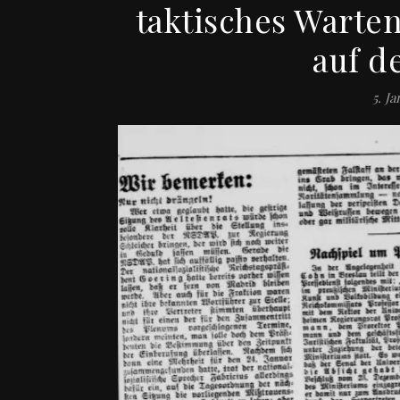
taktisches Warte
auf d
5. J