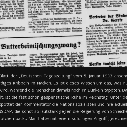
 Blatt der „Deutschen Tageszeitung“ vom 5. Januar 1933 anseh
diges Kribbeln im Nacken. Es ist dieses Wissen um das, was n
rd, während die Menschen damals noch im Dunkeln tappten. D
t, ist die fast schon gespenstische Ruhe im Reichstag. Unter d
rspottet der Kommentator die Nationalsozialisten und ihre aktuel
e NSDAP, die sonst so lautstark gegen die Regierung von Schleich
Brötchen backt. Man hatte mit einem sofortigen Angriff gerechne