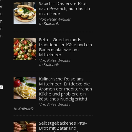
Sabich – Das erste Brot
er
nach Pessach, auf das ich
mich freue
zu
Von Peter Winkler
em
In
Kulinarik
en
in
Feta – Griechenlands
traditioneller Käse und ein
Bauernsalat wie am
Mittelmeer
Von Peter Winkler
In
Kulinarik
Kulinarische Reise ans
Mittelmeer: Entdecke die
Aromen der mediterranen
Küche und probiere ein
köstliches Nudelgericht!
Von Peter Winkler
In
Kulinarik
Selbstgebackenes Pita-
Brot mit Zatar und