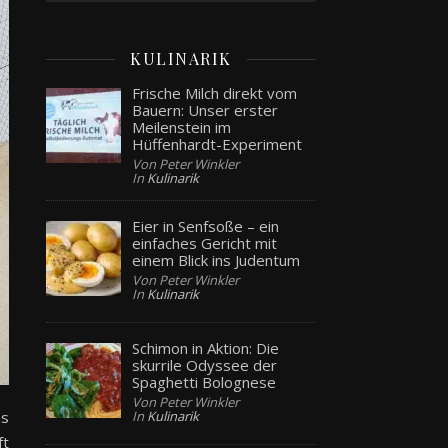
KULINARIK
Frische Milch direkt vom
Bauern: Unser erster
Meilenstein im
Hüffenhardt-Experiment
Von Peter Winkler
In
Kulinarik
Eier in Senfsoße – ein
einfaches Gericht mit
einem Blick ins Judentum
Von Peter Winkler
In
Kulinarik
Schimon in Aktion: Die
skurrile Odyssee der
Spaghetti Bolognese
Von Peter Winkler
In
Kulinarik
as
ft