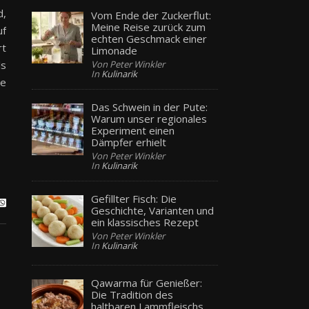
d,
Vom Ende der Zuckerflut:
Meine Reise zurück zum
uf
echten Geschmack einer
rt
Limonade
Von Peter Winkler
ls
In
Kulinarik
le
Das Schwein in der Pute:
Warum unser regionales
Experiment einen
Dämpfer erhielt
Von Peter Winkler
In
Kulinarik
Gefillter Fisch: Die
Geschichte, Varianten und
ein klassisches Rezept
Von Peter Winkler
In
Kulinarik
Qawarma für Genießer:
Die Tradition des
haltbaren Lammfleischs