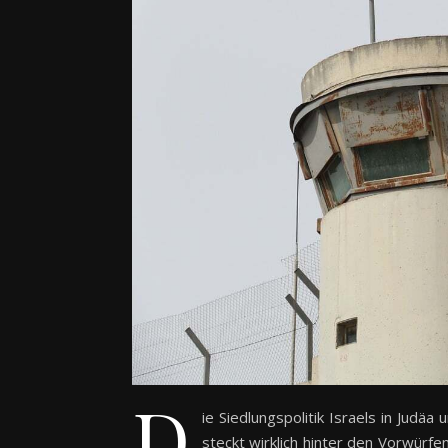
D
ie Siedlungspolitik Israels in Judäa
steckt wirklich hinter den Vorwürfe