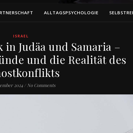
RTNERSCHAFT
ALLTAGSPSYCHOLOGIE
SELBSTRE
ISRAEL
k in Judäa und Samaria –
ünde und die Realität des
ostkonflikts
vember 2024
/
No Comments