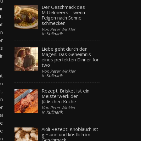
Du
Der Geschmack des
ür
Mittelmeers – wenn
t,
Feigen nach Sonne
schmecken
nt
Von Peter Winkler
en
In
Kulinarik
er
ss
Liebe geht durch den
Magen: Das Geheimnis
ir
eines perfekten Dinner for
two
Von Peter Winkler
ht
In
Kulinarik
em
Rezept: Brisket ist ein
n,
Meisterwerk der
en
Jüdischen Küche
er
Von Peter Winkler
In
Kulinarik
ei
ie
Aioli Rezept: Knoblauch ist
ie
gesund und köstlich im
en
Geschmack