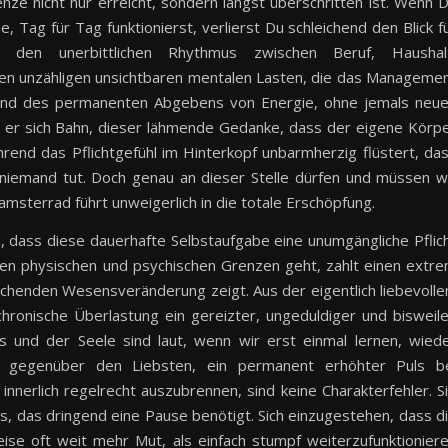
enze nicht nur erreicht, sondern längst überschritten ist. Wenn 
de, Tag für Tag funktionierst, verlierst Du schleichend den Blick f
n den unerbittlichen Rhythmus zwischen Beruf, Haushal
n unzähligen unsichtbaren mentalen Lasten, die das Manageme
Zustand des permanenten Abgebens von Energie, ohne jemals neu
t er sich Bahn, dieser lähmende Gedanke, dass der eigene Körp
rend das Pflichtgefühl im Hinterkopf unbarmherzig flüstert, da
 niemand tut. Doch genau an dieser Stelle dürfen und müssen w
amsterrad führt unweigerlich in die totale Erschöpfung.
en, dass diese dauerhafte Selbstaufgabe eine unumgängliche Pflic
nen physischen und psychischen Grenzen geht, zahlt einen extr
leichenden Wesensveränderung zeigt. Aus der eigentlich liebevolle
hronische Überlastung ein gereizter, ungeduldiger und bisweil
 und der Seele sind laut, wenn wir erst einmal lernen, wied
eit gegenüber den Liebsten, ein permanent erhöhter Puls b
innerlich regelrecht auszubrennen, sind keine Charakterfehler. S
s, das dringend eine Pause benötigt. Sich einzugestehen, dass d
ise oft weit mehr Mut, als einfach stumpf weiterzufunktionier