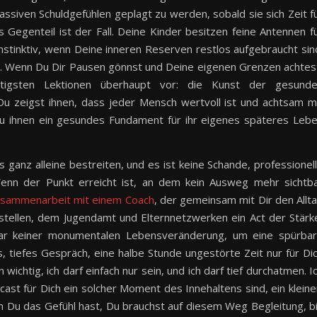
siven Schuldgefühlen geplagt zu werden, sobald sie sich Zeit f
Gegenteil ist der Fall. Deine Kinder besitzen feine Antennen f
stinktiv, wenn Deine inneren Reserven restlos aufgebraucht sin
n. Wenn Du Dir Pausen gönnst und Deine eigenen Grenzen achtes
tigsten Lektionen überhaupt vor: die Kunst der gesund
u zeigst ihnen, dass jeder Mensch wertvoll ist und achtsam m
 ihnen ein gesundes Fundament für ihr eigenes späteres Leb
anz alleine bestreiten, und es ist keine Schande, professionel
Wenn der Punkt erreicht ist, an dem kein Ausweg mehr sichtb
sammenarbeit mit einem Coach
, der gemeinsam mit Dir den Allt
stellen, dem Jugendamt und Elternnetzwerken ein Act der Stärk
ar keiner monumentalen Lebensveränderung, um eine spürba
es, tiefes Gespräch, eine halbe Stunde ungestörte Zeit nur für Di
 wichtig, ich darf einfach nur sein, und ich darf tief durchatmen. I
ast für Dich ein solcher Moment des Innehaltens sind, ein kleine
nn Du das Gefühl hast, Du brauchst auf diesem Weg Begleitung, b