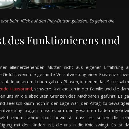
rst beim Klick auf den Play-Button geladen. Es gelten die
st des Funktionierens und
iner alleinerziehenden Mutter nicht aus eigener Erfahrung a
de Gefühl, wenn die gesamte Verantwortung einer Existenz schw
rtraut. In unserem Leben gab es Phasen, in denen das Schicksal m
ende Hausbrand
, schwere Krankheiten in der Familie und die dam
en uns an die absoluten Grenzen des Machbaren geführt. Es g
und seelisch kaum noch in der Lage war, den Alltag zu bewältige
Verantwortung tragen musste, um den gesamten Laden irgendw
ird einem schmerzhaft bewusst, dass es selten die rei
tigung mit den Kindern ist, die uns in die Knie zwingt. Es ist d