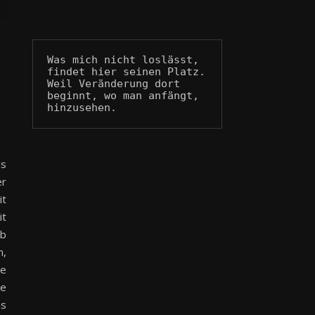
Was mich nicht loslässt, 
findet hier seinen Platz.
Weil Veränderung dort 
beginnt, wo man anfängt, 
hinzusehen.
ls
er
it
it
ab
n,
ie
ne
as