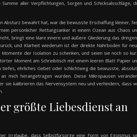
umme aller Verpflichtungen, Sorgen und Schicksalsschläge, d
 Absturz bewahrt hat, war die bewusste Erschaffung kleiner, fa
 mein persönlicher Rettungsanker in einem Ozean aus Chaos u
ht, bringt eine klare innere und äußere Gliederung das dringe
zurück, und Klarheit wiederum ist der direkte Nährboden für ne
 Momente der Isolation zu schenken, und seien sie noch so kur
törter Moment am Schreibtisch mit einem leeren Blatt Papier u
in tiefes, ehrliches Gebet oder schlichtweg die bewusste, absolu
en an mich herangetragen wurden. Diese Mikropausen verände
aber sie kalibrieren das Nervensystem neu und verhindern, dass w
n.
der größte Liebesdienst an
licher Irrglaube, dass Selbstfürsorge eine Form von Egoismus se