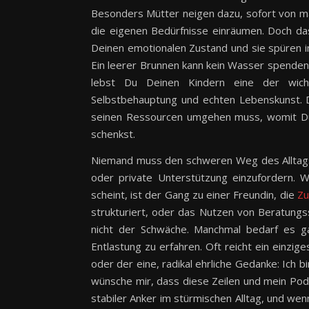
Besonders Mütter neigen dazu, sofort von mas
die eigenen Bedürfnisse einräumen. Doch das 
Deinen emotionalen Zustand und sie spüren in
Ein leerer Brunnen kann kein Wasser spende
lebst Du Deinen Kindern eine der wich
Selbstbehauptung und echten Lebenskunst. D
seinen Ressourcen umgehen muss, womit Du
schenkst.
Niemand muss den schweren Weg des Alltags g
oder private Unterstützung einzufordern. 
scheint, ist der Gang zu einer Freundin, die
Zu
strukturiert, oder das Nutzen von Beratungs
nicht der Schwäche. Manchmal bedarf es g
Entlastung zu erfahren. Oft reicht ein einzig
oder der eine, radikal ehrliche Gedanke: Ich bin
wünsche mir, dass diese Zeilen und mein Podc
stabiler Anker im stürmischen Alltag, und we