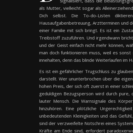
signalisiert, dass die Belastungsgr
als Mutter, vielleicht sogar als Alleinerziehen
Dich selbst. Die To-do-Listen diktiere
Hausaufgabenbetreuung, Arztterminen und de
einer Familie mit sich bringt. Es ist ein 
Treibstoff zuzuführen. Und irgendwann brich
und der Geist einfach nicht mehr können, wäh
man doch funktionieren muss, weil es sonst
innehalten, denn das blinde Weiterlaufen im H
Es ist ein gefährlicher Trugschluss zu glaub
darstellt. Wer ununterbrochen über die eige
hohen Preis, der sich oft zuerst in einer sch
geduldigen Bezugsperson wird durch pure, c
lauter Mensch. Die Warnsignale des Körpers
hinzuhören. Eine plötzliche Ungerechtigk
unbedeutenden Kleinigkeiten und das Gefühl, 
sind der verzweifelte Notschrei eines System
Kräfte am Ende sind, erfordert paradoxerwe