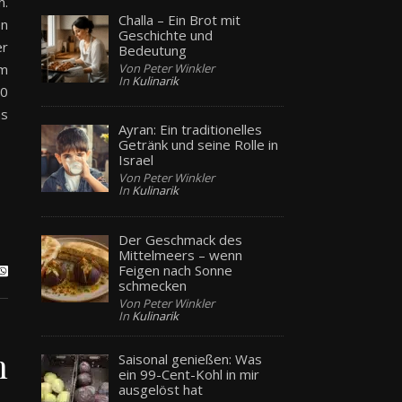
m.
Challa – Ein Brot mit
en
Geschichte und
er
Bedeutung
Von Peter Winkler
um
In
Kulinarik
00
as
Ayran: Ein traditionelles
Getränk und seine Rolle in
Israel
Von Peter Winkler
In
Kulinarik
Der Geschmack des
Mittelmeers – wenn
Feigen nach Sonne
schmecken
Von Peter Winkler
In
Kulinarik
n
Saisonal genießen: Was
ein 99-Cent-Kohl in mir
ausgelöst hat