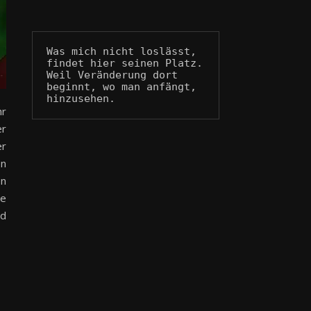
Was mich nicht loslässt, 
findet hier seinen Platz.
Weil Veränderung dort 
beginnt, wo man anfängt, 
hinzusehen.
hr
er
er
en
en
ne
nd