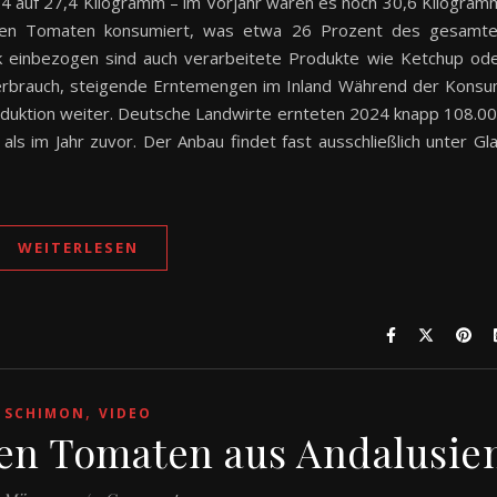
4 auf 27,4 Kilogramm – im Vorjahr waren es noch 30,6 Kilogram
nnen Tomaten konsumiert, was etwa 26 Prozent des gesamt
k einbezogen sind auch verarbeitete Produkte wie Ketchup od
rbrauch, steigende Erntemengen im Inland Während der Kons
 Produktion weiter. Deutsche Landwirte ernteten 2024 knapp 108.0
 im Jahr zuvor. Der Anbau findet fast ausschließlich unter Gl
WEITERLESEN
,
SCHIMON
VIDEO
en Tomaten aus Andalusie