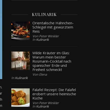
KULINARIK
Orientalische Hähnchen-
Schlegel mit gewürztem
Reis
Von Peter Winkler
In
Kulinarik
Wilde Kräuter im Glas:
Warum mein bester
Rosmarin-Cocktail nach
spanischer Erde und
Freiheit schmeckt
Von Elena
In
Kulinarik
n.
Falafel Rezept: Die Falafel
ur
erobert unsere heimische
Küche
ch
Von Peter Winkler
en
In
Kulinarik