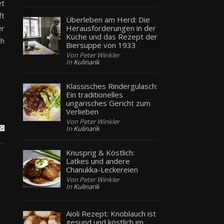
et
ft
Überleben am Herd: Die
Herausforderungen in der
er
Küche und das Rezept der
ch
Biersuppe von 1933
Von Peter Winkler
In
Kulinarik
Klassisches Rindergulasch:
Ein traditionelles
ungarisches Gericht zum
Verlieben
Von Peter Winkler
In
Kulinarik
Knusprig & Köstlich:
Latkes und andere
Chanukka-Leckereien
Von Peter Winkler
In
Kulinarik
Aioli Rezept: Knoblauch ist
gesund und köstlich im