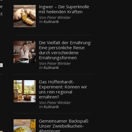
ne
Ingwer – Die Superknolle
mit heilenden Kräften
st
Von Peter Winkler
In
Kulinarik
Die Vielfalt der Ernährung:
Eine persönliche Reise
durch verschiedene
Ernährungsformen
Von Peter Winkler
In
Kulinarik
Das Hüffenhardt-
Experiment: Können wir
uns rein regional
ernähren?
Von Peter Winkler
In
Kulinarik
Gemeinsamer Backspaß:
Unser Zwiebelkuchen-
Abenteuer