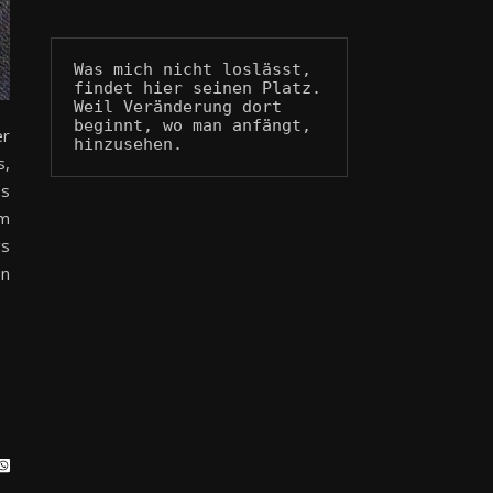
Was mich nicht loslässt, 
findet hier seinen Platz.
Weil Veränderung dort 
beginnt, wo man anfängt, 
er
hinzusehen.
s,
Es
em
gs
on