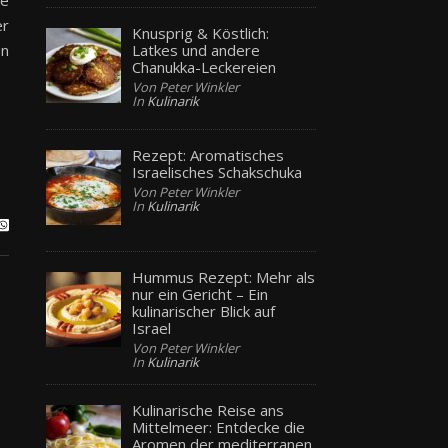
ie
er
Knusprig & Köstlich:
Latkes und andere
en
Chanukka-Leckereien
Von Peter Winkler
In
Kulinarik
Rezept: Aromatisches
Israelisches Schakschuka
Von Peter Winkler
In
Kulinarik
Hummus Rezept: Mehr als
nur ein Gericht – Ein
kulinarischer Blick auf
Israel
Von Peter Winkler
In
Kulinarik
Kulinarische Reise ans
Mittelmeer: Entdecke die
Aromen der mediterranen