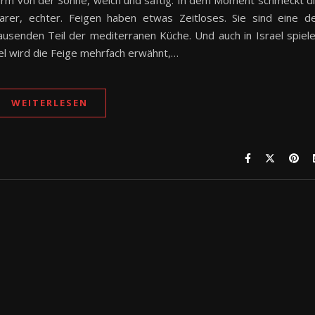
warm von der Sonne, weich und saftig. In dem Moment schmeckt d
barer, echter. Feigen haben etwas Zeitloses. Sie sind eine d
tausenden Teil der mediterranen Küche. Und auch in Israel spiel
bel wird die Feige mehrfach erwähnt,…
WEITERLESEN