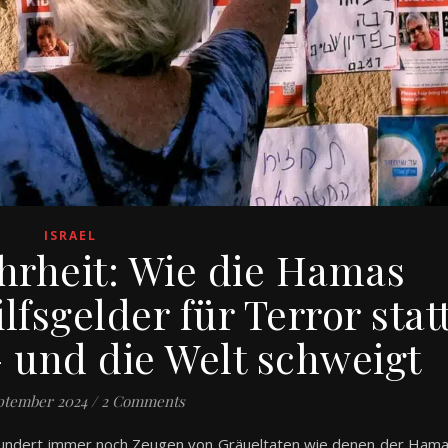
ISRAEL
ahrheit: Wie die Hamas
lfsgelder für Terror stat
– und die Welt schweigt
ptember 2024
/
2 Comments
hrhundert immer noch Zeugen von Gräueltaten wie denen der Ham