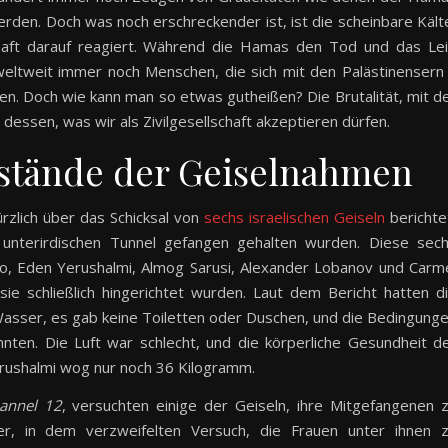
rden. Doch was noch erschreckender ist, ist die scheinbare Kält
haft darauf reagiert. Während die Hamas den Tod und das Le
 weltweit immer noch Menschen, die sich mit den Palästinensern
ren. Doch wie kann man so etwas gutheißen? Die Brutalität, mit d
 dessen, was wir als Zivilgesellschaft akzeptieren dürfen.
stände der Geiselnahmen
zlich über das Schicksal von
sechs israelischen Geiseln
berichte
unterirdischen Tunnel gefangen gehalten wurden. Diese sec
o, Eden Yerushalmi, Almog Sarusi, Alexander Lobanov und Carm
sie schließlich hingerichtet wurden. Laut dem Bericht hatten d
Wasser, es gab keine Toiletten oder Duschen, und die Bedingung
ten. Die Luft war schlecht, und die körperliche Gesundheit d
erushalmi wog nur noch 36 Kilogramm.
annel 12
, versuchten einige der Geiseln, ihre Mitgefangenen 
er, in dem verzweifelten Versuch, die Frauen unter ihnen 