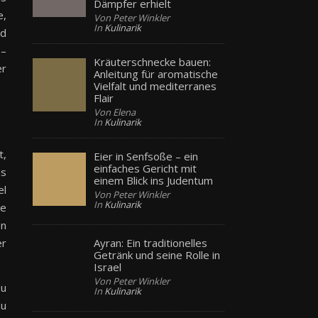
Dämpfer erhielt
e,
Von Peter Winkler
In
Kulinarik
id
 –
Kräuterschnecke bauen:
er
Anleitung für aromatische
Vielfalt und mediterranes
Flair
Von Elena
In
Kulinarik
t,
Eier in Senfsoße – ein
einfaches Gericht mit
hs
einem Blick ins Judentum
el
Von Peter Winkler
In
Kulinarik
ie
en
Ayran: Ein traditionelles
er
Getränk und seine Rolle in
Israel
Von Peter Winkler
zu
In
Kulinarik
zu