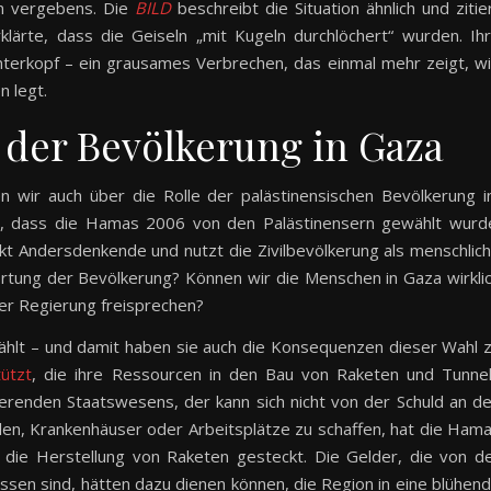
en vergebens. Die
BILD
beschreibt die Situation ähnlich und zitie
klärte, dass die Geiseln „mit Kugeln durchlöchert“ wurden. Ih
interkopf – ein grausames Verbrechen, das einmal mehr zeigt, w
 legt.
 der Bevölkerung in Gaza
wir auch über die Rolle der palästinensischen Bevölkerung 
he, dass die Hamas 2006 von den Palästinensern gewählt wurd
ckt Andersdenkende und nutzt die Zivilbevölkerung als menschlic
ortung der Bevölkerung? Können wir die Menschen in Gaza wirkli
er Regierung freisprechen?
lt – und damit haben sie auch die Konsequenzen dieser Wahl 
ützt
, die ihre Ressourcen in den Bau von Raketen und Tunne
onierenden Staatswesens, der kann sich nicht von der Schuld an d
ulen, Krankenhäuser oder Arbeitsplätze zu schaffen, hat die Ham
d die Herstellung von Raketen gesteckt. Die Gelder, die von d
ssen sind, hätten dazu dienen können, die Region in eine blühen