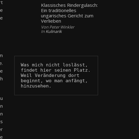
rt
Klassisches Rindergulasch:
re
Ein traditionelles
ungarisches Gericht zum
ie
Verlieben
Von Peter Winkler
In
Kulinarik
im
e.
Was mich nicht loslässt, 
findet hier seinen Platz.
he
Weil Veränderung dort 
ch
beginnt, wo man anfängt, 
hinzusehen.
zu
ln
en
as
er
de