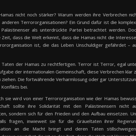
 Hamas nicht noch stärker? Warum werden ihre Verbrechen nic
 anderen Terrororganisationen? Ein Grund dafür ist die komple
 Palästinenser als unterdrückte Partei betrachtet werden. Do
te Zeit, dass die Welt erkennt, dass die Hamas nicht die Interess
rrororganisation ist, die das Leben Unschuldiger gefährdet – a
 Taten der Hamas zu rechtfertigen. Terror ist Terror, egal unt
ufgabe der internationalen Gemeinschaft, diese Verbrechen klar 
 ziehen. Die fortwährende Verharmlosung oder gar Unterstützu
Konflikts bei.
doch sie wird von einer Terrororganisation wie der Hamas bewus
haft sollte ihre Solidarität mit den Palästinensern nicht a
en, sondern sich für den Frieden und den Aufbau einsetzen. U
ls fragen, inwieweit sie für die Gräueltaten ihrer Regieru
isation an die Macht bringt und deren Taten stillschweige