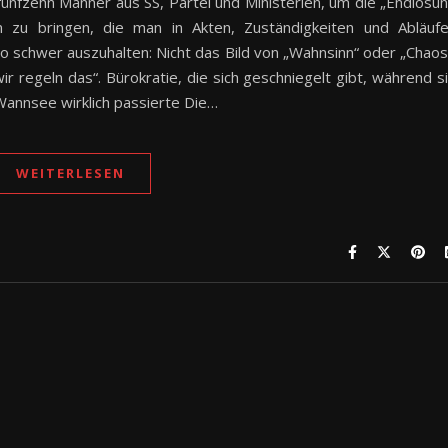
fünfzehn Männer aus SS, Partei und Ministerien, um die „Endlösu
m zu bringen, die man in Akten, Zuständigkeiten und Abläuf
 schwer auszuhalten: Nicht das Bild von „Wahnsinn“ oder „Chaos
ir regeln das“. Bürokratie, die sich geschniegelt gibt, während s
annsee wirklich passierte Die…
WEITERLESEN