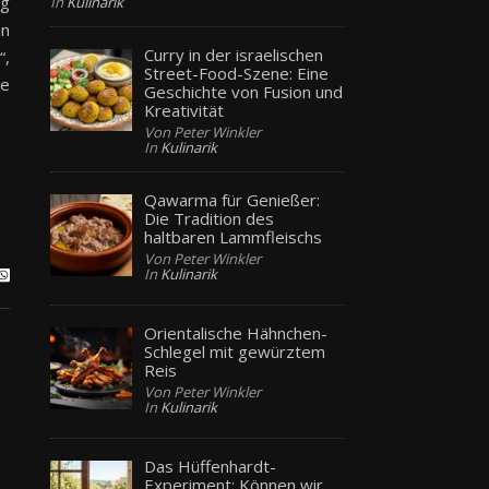
ng
In
Kulinarik
en
Curry in der israelischen
“,
Street-Food-Szene: Eine
ie
Geschichte von Fusion und
Kreativität
Von Peter Winkler
In
Kulinarik
Qawarma für Genießer:
Die Tradition des
haltbaren Lammfleischs
Von Peter Winkler
In
Kulinarik
Orientalische Hähnchen-
Schlegel mit gewürztem
Reis
Von Peter Winkler
In
Kulinarik
Das Hüffenhardt-
Experiment: Können wir