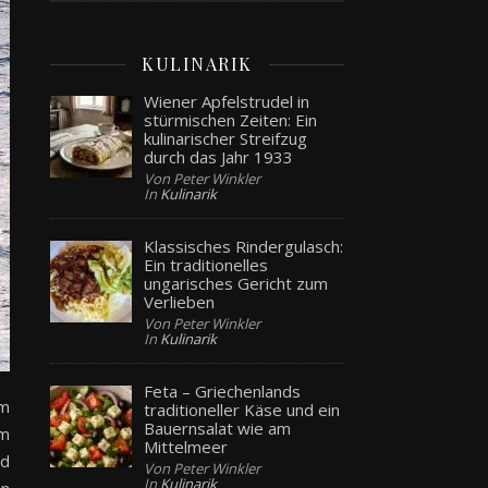
KULINARIK
Wiener Apfelstrudel in
stürmischen Zeiten: Ein
kulinarischer Streifzug
durch das Jahr 1933
Von Peter Winkler
In
Kulinarik
Klassisches Rindergulasch:
Ein traditionelles
ungarisches Gericht zum
Verlieben
Von Peter Winkler
In
Kulinarik
Feta – Griechenlands
em
traditioneller Käse und ein
Bauernsalat wie am
em
Mittelmeer
nd
Von Peter Winkler
In
Kulinarik