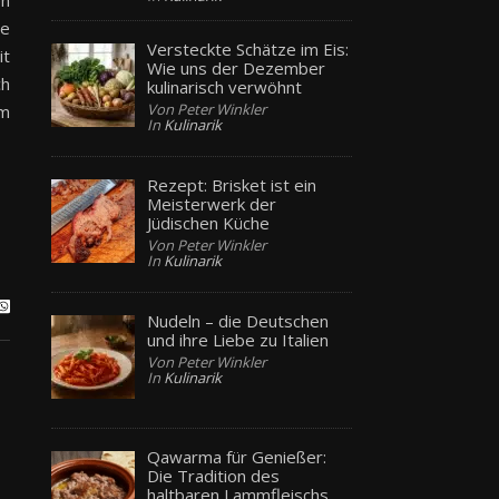
en
ie
Versteckte Schätze im Eis:
it
Wie uns der Dezember
ch
kulinarisch verwöhnt
Von Peter Winkler
um
In
Kulinarik
Rezept: Brisket ist ein
Meisterwerk der
Jüdischen Küche
Von Peter Winkler
In
Kulinarik
Nudeln – die Deutschen
und ihre Liebe zu Italien
Von Peter Winkler
In
Kulinarik
Qawarma für Genießer:
Die Tradition des
haltbaren Lammfleischs