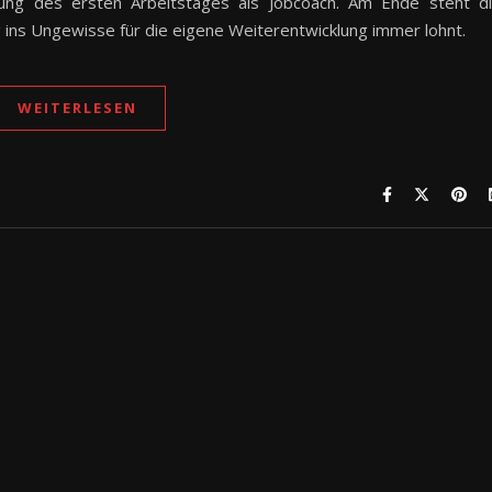
ng des ersten Arbeitstages als Jobcoach. Am Ende steht d
g ins Ungewisse für die eigene Weiterentwicklung immer lohnt.
WEITERLESEN