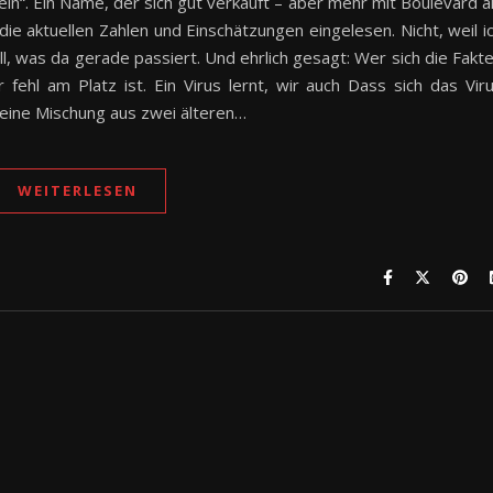
n“. Ein Name, der sich gut verkauft – aber mehr mit Boulevard a
die aktuellen Zahlen und Einschätzungen eingelesen. Nicht, weil i
ll, was da gerade passiert. Und ehrlich gesagt: Wer sich die Fakt
 fehl am Platz ist. Ein Virus lernt, wir auch Dass sich das Vir
t eine Mischung aus zwei älteren…
WEITERLESEN