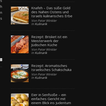
ls
ch
Knafeh – Das süße Gold
des Nahen Ostens und
en
Israels kulinarisches Erbe
us
Von Peter Winkler
In
Kulinarik
Rezept: Brisket ist ein
Meisterwerk der
Jüdischen Küche
Von Peter Winkler
In
Kulinarik
Rezept: Aromatisches
Israelisches Schakschuka
Von Peter Winkler
In
Kulinarik
Eier in Senfsoße – ein
einfaches Gericht mit
einem Blick ins Judentum