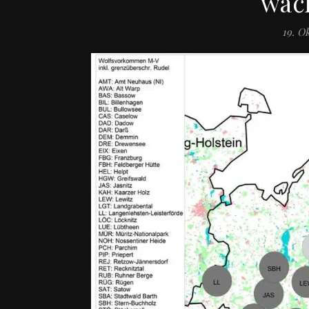
wäch
19. O