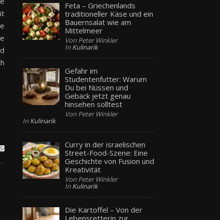
ie
Feta – Griechenlands
it
traditioneller Käse und ein
Bauernsalat wie am
te
Mittelmeer
te
Von Peter Winkler
In
Kulinarik
nd
ch
Gefahr im
Studentenfutter: Warum
Du bei Nüssen und
Gebäck jetzt genau
hinsehen solltest
Von Peter Winkler
In
Kulinarik
Curry in der israelischen
Street-Food-Szene: Eine
Geschichte von Fusion und
Kreativität
Von Peter Winkler
In
Kulinarik
Die Kartoffel – Von der
Lebensretterin zur