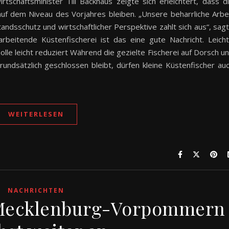
rtschaftsminister Till Backhaus zeigte sich erleichtert, dass d
f dem Niveau des Vorjahres bleiben. „Unsere beharrliche Arbe
dsschutz und wirtschaftlicher Perspektive zahlt sich aus“, sag
arbeitende Küstenfischerei ist das eine gute Nachricht. Leich
lle leicht reduziert Während die gezielte Fischerei auf Dorsch u
undsätzlich geschlossen bleibt, dürfen kleine Küstenfischer au
WEITERLESEN
NACHRICHTEN
 Mecklenburg-Vorpommern