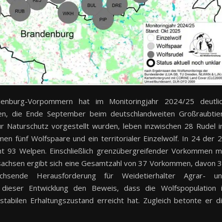
lenburg-Vorpommern hat im Monitoringjahr 2024/25 deutli
n, die Ende September beim deutschlandweiten Großraubtie
r Naturschutz vorgestellt wurden, leben inzwischen 28 Rudel 
n fünf Wolfspaare und ein territorialer Einzelwolf. In 24 der 
t 93 Welpen. Einschließlich grenzübergreifender Vorkommen m
sachsen ergibt sich eine Gesamtzahl von 37 Vorkommen, davon 
chsende Herausforderung für Weidetierhalter Agrar- u
n dieser Entwicklung den Beweis, dass die Wolfspopulation 
abilen Erhaltungszustand erreicht hat. Zugleich betonte er d