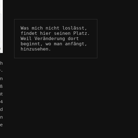
Was mich nicht loslässt, 
findet hier seinen Platz.
Weil Veränderung dort 
beginnt, wo man anfängt, 
hinzusehen.
ch
r-
im
28
it
34
nd
in
ie