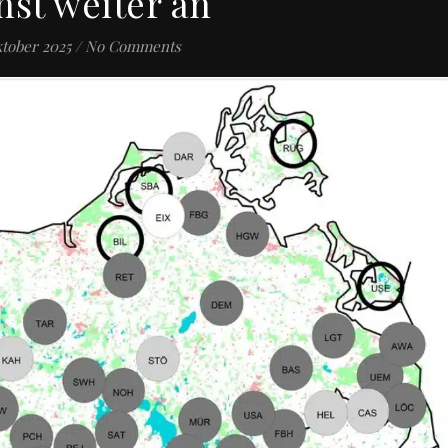
st weiter an
ktober 2025
/
No Comments