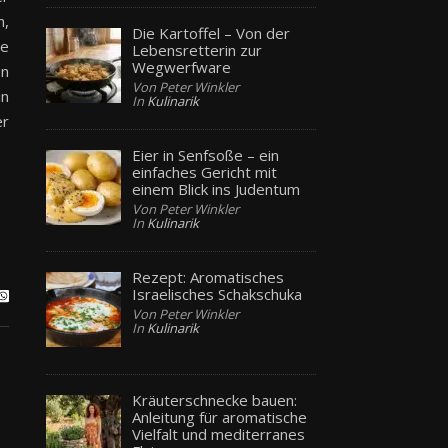
n,
Die Kartoffel – Von der
te
Lebensretterin zur
Wegwerfware
en
Von Peter Winkler
in
In
Kulinarik
er
Eier in Senfsoße – ein
einfaches Gericht mit
einem Blick ins Judentum
Von Peter Winkler
In
Kulinarik
Rezept: Aromatisches
Israelisches Schakschuka
Von Peter Winkler
In
Kulinarik
Kräuterschnecke bauen:
Anleitung für aromatische
Vielfalt und mediterranes