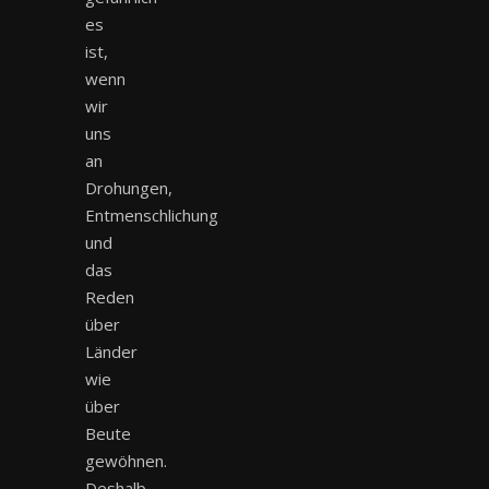
es
ist,
wenn
wir
uns
an
Drohungen,
Entmenschlichung
und
das
Reden
über
Länder
wie
über
Beute
gewöhnen.
Deshalb