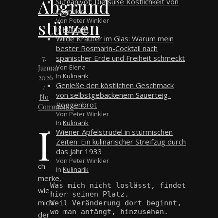
Abgrund
Sufganiyot: Die süße Köstlichkeit von
Chanukka
stürzen
Von Peter Winkler
In
Kulinarik
Wilde Kräuter im Glas: Warum mein
bester Rosmarin-Cocktail nach
7.
spanischer Erde und Freiheit schmeckt
Januar
Von Elena
In
Kulinarik
2026
Genieße den köstlichen Geschmack
/
von selbstgebackenem Sauerteig-
No
Roggenbrot
Comments
Von Peter Winkler
I
In
Kulinarik
Wiener Apfelstrudel in stürmischen
Zeiten: Ein kulinarischer Streifzug durch
das Jahr 1933
Von Peter Winkler
ch
In
Kulinarik
merke,
Was mich nicht loslässt, findet 
wie
hier seinen Platz.
mich
Weil Veränderung dort beginnt, 
wo man anfängt, hinzusehen.
der