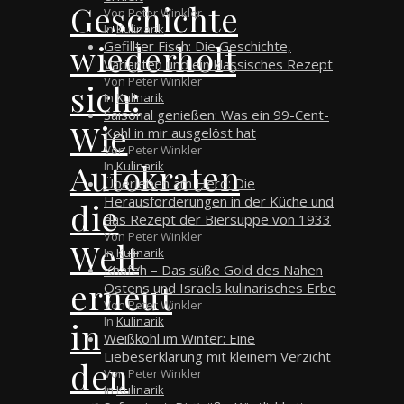
Geschichte
Von Peter Winkler
In
Kulinarik
wiederholt
Gefillter Fisch: Die Geschichte,
Varianten und ein klassisches Rezept
Von Peter Winkler
sich:
In
Kulinarik
Saisonal genießen: Was ein 99-Cent-
Wie
Kohl in mir ausgelöst hat
Von Peter Winkler
Autokraten
In
Kulinarik
Überleben am Herd: Die
Herausforderungen in der Küche und
die
das Rezept der Biersuppe von 1933
Von Peter Winkler
Welt
In
Kulinarik
Knafeh – Das süße Gold des Nahen
erneut
Ostens und Israels kulinarisches Erbe
Von Peter Winkler
In
Kulinarik
in
Weißkohl im Winter: Eine
Liebeserklärung mit kleinem Verzicht
den
Von Peter Winkler
In
Kulinarik