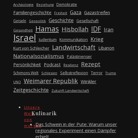
Demokratie
Archäologie
Beziehung
Gaza
Gazastreifen
Familiengeschichte
Freiheit
Geschichte
Geiseln
Gesellschaft
Geopolitik
Hamas
IDF
Hisbollah
Iran
Gesundheit
Israel
Krieg
Judentum
Kommunikation
Landwirtschaft
Libanon
Kurt von Schleicher
Nationalsozialismus
Palästinenser
Rezept
Podcast
Persönlichkeit
Resilienz
Schimons Welt
Selbstreflexion
Terror
Schlesien
Trump
Weimarer Republik
Winkler
UNO
Zeitgeschichte
Zukunft Landwirtschaft
Unsere
Kulinarik
Welt
von
Das Schwein in der Pute: Warum unser
morgen
regionales Experiment einen Dämpfer
erhielt