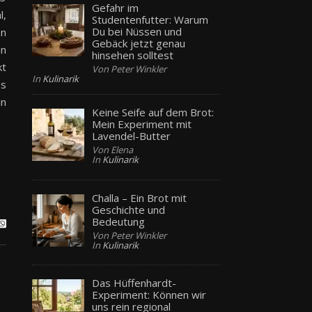
Gefahr im
l,
Studentenfutter: Warum
Du bei Nüssen und
an
Gebäck jetzt genau
hn
hinsehen solltest
kt
Von Peter Winkler
In
Kulinarik
es
in
Keine Seife auf dem Brot:
Mein Experiment mit
Lavendel-Butter
Von Elena
In
Kulinarik
Challa – Ein Brot mit
Geschichte und
Bedeutung
Von Peter Winkler
In
Kulinarik
Das Hüffenhardt-
Experiment: Können wir
uns rein regional