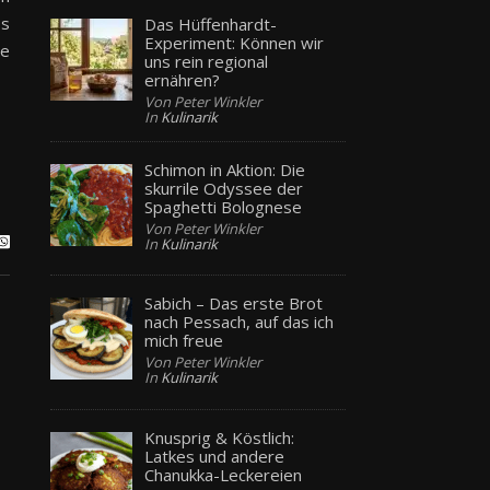
ps
Das Hüffenhardt-
Experiment: Können wir
le
uns rein regional
ernähren?
Von Peter Winkler
In
Kulinarik
Schimon in Aktion: Die
skurrile Odyssee der
Spaghetti Bolognese
Von Peter Winkler
In
Kulinarik
Sabich – Das erste Brot
nach Pessach, auf das ich
mich freue
Von Peter Winkler
In
Kulinarik
Knusprig & Köstlich:
Latkes und andere
Chanukka-Leckereien