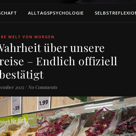
SCHAFT
ALLTAGSPSYCHOLOGIE
SELBSTREFLEXIO
ERE WELT VON MORGEN
 Wahrheit über unsere
eise – Endlich offiziell
bestätigt
vember 2025
/
No Comments