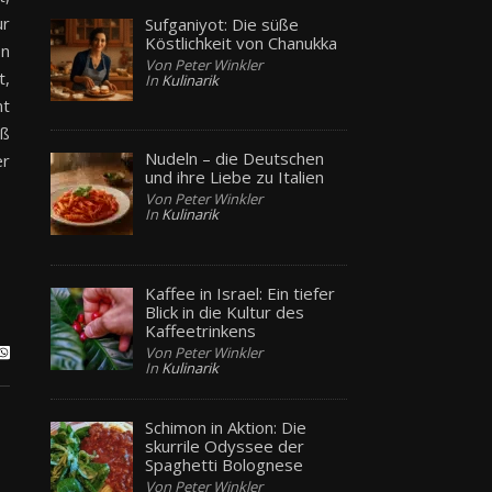
ur
Sufganiyot: Die süße
Köstlichkeit von Chanukka
on
Von Peter Winkler
t,
In
Kulinarik
nt
aß
Nudeln – die Deutschen
er
und ihre Liebe zu Italien
Von Peter Winkler
In
Kulinarik
Kaffee in Israel: Ein tiefer
Blick in die Kultur des
Kaffeetrinkens
Von Peter Winkler
In
Kulinarik
Schimon in Aktion: Die
skurrile Odyssee der
Spaghetti Bolognese
Von Peter Winkler