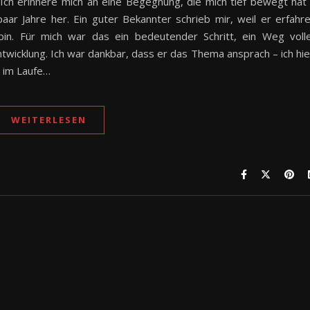
Ich erinnere mich an eine Begegnung, die mich tief bewegt hat
 paar Jahre her. Ein guter Bekannter schrieb mir, weil er erfahr
bin. Für mich war das ein bedeutender Schritt, ein Weg voll
Entwicklung. Ich war dankbar, dass er das Thema ansprach – ich hie
ch im Laufe…
WEITERLESEN