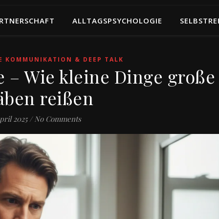
RTNERSCHAFT
ALLTAGSPSYCHOLOGIE
SELBSTRE
E KOMMUNIKATION & DEEP TALK
e – Wie kleine Dinge große
äben reißen
pril 2025
/
No Comments