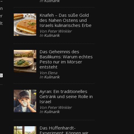
 –
In
Kulinarik
en
Knafeh – Das süße Gold
er
des Nahen Ostens und
lt
Israels kulinarisches Erbe
Von Peter Winkler
In
Kulinarik
Das Geheimnis des
Basilikums: Warum echtes
Pesto nur im Mörser
entsteht
Von Elena
In
Kulinarik
Ayran: Ein traditionelles
Getränk und seine Rolle in
Israel
Von Peter Winkler
In
Kulinarik
Das Hüffenhardt-
Experiment: Können wir