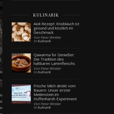
KULINARIK
Aioli Rezept: Knoblauch ist
gesund und köstlich im
Geschmack
Von Peter Winkler
In
Kulinarik
Qawarma für Genießer:
Die Tradition des
haltbaren Lammfleischs
Von Peter Winkler
In
Kulinarik
Frische Milch direkt vom
Bauern: Unser erster
Meilenstein im
en
Hüffenhardt-Experiment
on
Von Peter Winkler
In
Kulinarik
en