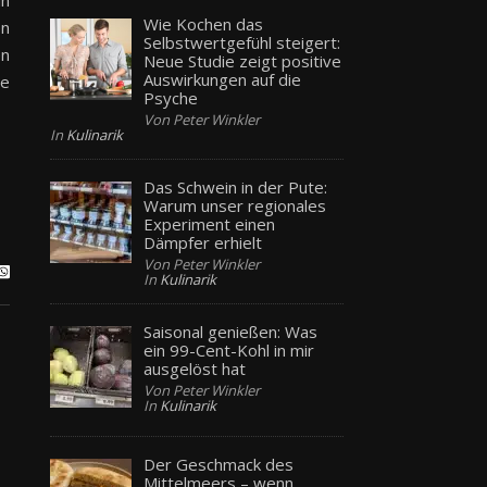
in
Wie Kochen das
en
Selbstwertgefühl steigert:
en
Neue Studie zeigt positive
Auswirkungen auf die
ie
Psyche
Von Peter Winkler
In
Kulinarik
Das Schwein in der Pute:
Warum unser regionales
Experiment einen
Dämpfer erhielt
Von Peter Winkler
In
Kulinarik
Saisonal genießen: Was
ein 99-Cent-Kohl in mir
ausgelöst hat
Von Peter Winkler
In
Kulinarik
Der Geschmack des
Mittelmeers – wenn