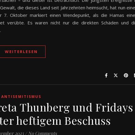
sachen – und dieser ist beträchtlich. Die jüngsten Ereignisse 
e Gewalt, die dieses Land seit Jahrzehnten heimsucht, hat nun ein
er 7. Oktober markiert einen Wendepunkt, als die Hamas ein
biet verübte. Es waren nicht nur die direkten Schäden und d
…
WEITERLESEN
ANTISEMITISMUS
reta Thunberg und Fridays
nter heftigem Beschuss
vember 2023
/
No Comments