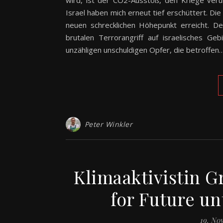
wird, ist der CO2-Ausstoß, den Kriege verur
Israel haben mich erneut tief erschüttert. Di
neuen schrecklichen Höhepunkt erreicht. D
brutalen Terrorangriff auf israelisches Ge
unzähligen unschuldigen Opfer, die betroffen
Peter Winkler
Klimaaktivistin G
for Future u
19. No