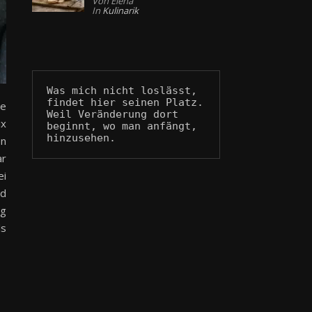
Von Elena
In
Kulinarik
Was mich nicht loslässt, 
findet hier seinen Platz.
re
Weil Veränderung dort 
ix
beginnt, wo man anfängt, 
hinzusehen.
en
ar
ei
nd
ng
ls