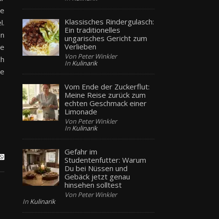
ie
Klassisches Rindergulasch:
l.
Ein traditionelles
en
ungarisches Gericht zum
Verlieben
le
Von Peter Winkler
ch
In
Kulinarik
be
Vom Ende der Zuckerflut:
Meine Reise zurück zum
echten Geschmack einer
Limonade
Von Peter Winkler
In
Kulinarik
Gefahr im
Studentenfutter: Warum
Du bei Nüssen und
Gebäck jetzt genau
hinsehen solltest
Von Peter Winkler
In
Kulinarik