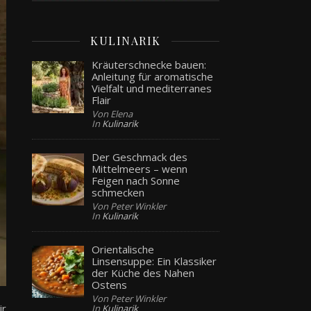
KULINARIK
Kräuterschnecke bauen:
Anleitung für aromatische
Vielfalt und mediterranes
Flair
Von Elena
In
Kulinarik
Der Geschmack des
Mittelmeers – wenn
Feigen nach Sonne
schmecken
Von Peter Winkler
In
Kulinarik
Orientalische
Linsensuppe: Ein Klassiker
der Küche des Nahen
Ostens
Von Peter Winkler
ir
In
Kulinarik