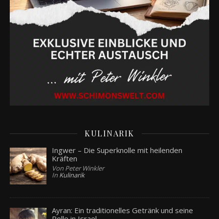
KULINARIK
Ingwer – Die Superknolle mit heilenden
Kräften
Von Peter Winkler
In
Kulinarik
Ayran: Ein traditionelles Getränk und seine
Rolle in Israel