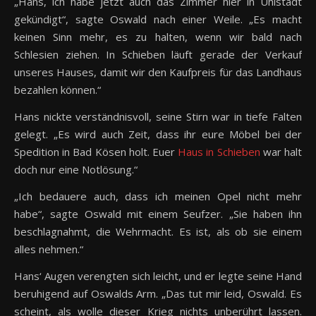
„Hans, ich habe jetzt auch das Zimmer hier in Uhlstädt
gekündigt“, sagte Oswald nach einer Weile. „Es macht
keinen Sinn mehr, es zu halten, wenn wir bald nach
Schlesien ziehen. In Schieben läuft gerade der Verkauf
unseres Hauses, damit wir den Kaufpreis für das Landhaus
bezahlen können.“
Hans nickte verständnisvoll, seine Stirn war in tiefe Falten
gelegt. „Es wird auch Zeit, dass ihr eure Möbel bei der
Spedition in Bad Kösen holt. Euer
Haus in Schieben
war halt
doch nur eine Notlösung.“
„Ich bedauere auch, dass ich meinen Opel nicht mehr
habe“, sagte Oswald mit einem Seufzer. „Sie haben ihn
beschlagnahmt, die Wehrmacht. Es ist, als ob sie einem
alles nehmen.“
Hans‘ Augen verengten sich leicht, und er legte seine Hand
beruhigend auf Oswalds Arm. „Das tut mir leid, Oswald. Es
scheint, als wolle dieser Krieg nichts unberührt lassen.