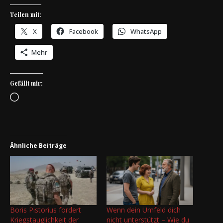
Teilen mit:
X
Facebook
WhatsApp
Mehr
Gefällt mir:
Wird geladen …
Ähnliche Beiträge
Boris Pistorius fordert
Wenn dein Umfeld dich
Kriegstauglichkeit der
nicht unterstützt – Wie du