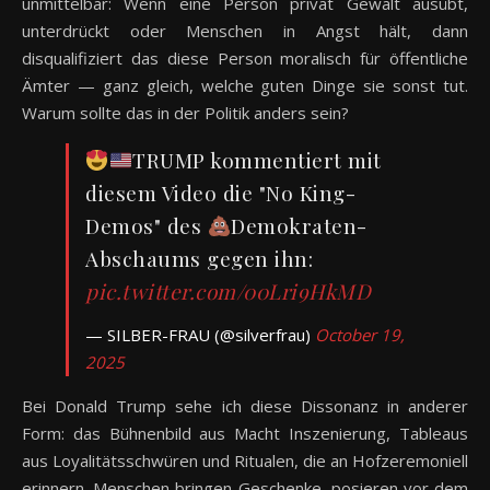
unmittelbar: Wenn eine Person privat Gewalt ausübt,
unterdrückt oder Menschen in Angst hält, dann
disqualifiziert das diese Person moralisch für öffentliche
Ämter — ganz gleich, welche guten Dinge sie sonst tut.
Warum sollte das in der Politik anders sein?
TRUMP kommentiert mit
diesem Video die "No King-
Demos" des
Demokraten-
Abschaums gegen ihn:
pic.twitter.com/00Lri9HkMD
— SILBER-FRAU (@silverfrau)
October 19,
2025
Bei Donald Trump sehe ich diese Dissonanz in anderer
Form: das Bühnenbild aus Macht Inszenierung, Tableaus
aus Loyalitätsschwüren und Ritualen, die an Hofzeremoniell
erinnern. Menschen bringen Geschenke, posieren vor dem