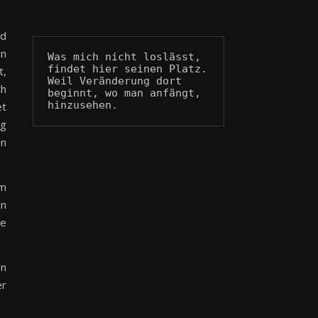
nd
in
Was mich nicht loslässt, 
findet hier seinen Platz.
t,
Weil Veränderung dort 
ch
beginnt, wo man anfängt, 
hinzusehen.
et
ng
en
em
in
te
en
er