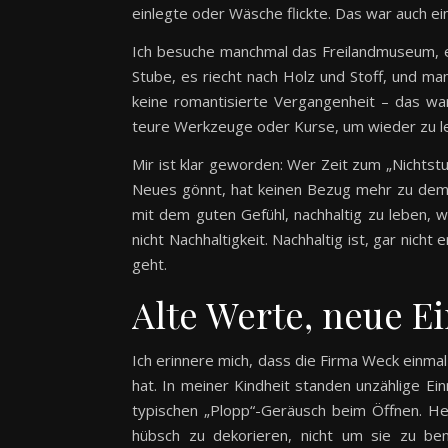
einlegte oder Wäsche flickte. Das war auch ei
Ich besuche manchmal das Freilandmuseum, ein
Stube, es riecht nach Holz und Stoff, und man
keine romantisierte Vergangenheit – das wa
teure Werkzeuge oder Kurse, um wieder zu ler
Mir ist klar geworden: Wer Zeit zum „Nichtstun
Neues gönnt, hat keinen Bezug mehr zu dem,
mit dem guten Gefühl, nachhaltig zu leben, we
nicht Nachhaltigkeit. Nachhaltig ist, gar nic
geht.
Alte Werte, neue Ei
Ich erinnere mich, dass die Firma Weck einma
hat. In meiner Kindheit standen unzählige E
typischen „Plopp“-Geräusch beim Öffnen. Heu
hübsch zu dekorieren, nicht um sie zu ben