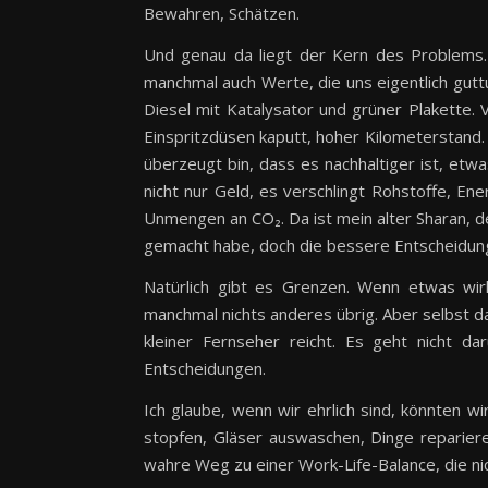
Bewahren, Schätzen.
Und genau da liegt der Kern des Problems. 
manchmal auch Werte, die uns eigentlich gutt
Diesel mit Katalysator und grüner Plakette. 
Einspritzdüsen kaputt, hoher Kilometerstand. Ab
überzeugt bin, dass es nachhaltiger ist, etw
nicht nur Geld, es verschlingt Rohstoffe, En
Unmengen an CO₂. Da ist mein alter Sharan, d
gemacht habe, doch die bessere Entscheidun
Natürlich gibt es Grenzen. Wenn etwas wirk
manchmal nichts anderes übrig. Aber selbst da 
kleiner Fernseher reicht. Es geht nicht 
Entscheidungen.
Ich glaube, wenn wir ehrlich sind, könnten wi
stopfen, Gläser auswaschen, Dinge reparieren
wahre Weg zu einer Work-Life-Balance, die nich