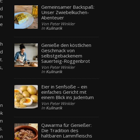
t:
Gemeinsamer Backspaß:
nd
Unser Zwiebelkuchen-
om
Abenteuer
Von Peter Winkler
ge
In
Kulinarik
ch
Genieße den köstlichen
Geschmack von
rd
selbstgebackenem
t.
Sauerteig-Roggenbrot
s,
Von Peter Winkler
In
Kulinarik
Eier in Senfsoße – ein
einfaches Gericht mit
einem Blick ins Judentum
Von Peter Winkler
nn
In
Kulinarik
ok
om
Qawarma für Genießer:
s.
Die Tradition des
haltbaren Lammfleischs
en