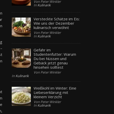
Von Peter Winkler
In
Kulinarik
en
Versteckte Schätze im Eis:
ar
Wie uns der Dezember
en
kulinarisch verwöhnt
Von Peter Winkler
In
Kulinarik
ig
 –
Gefahr im
Studentenfutter: Warum
st
Du bei Nüssen und
en
Gebäck jetzt genau
hinsehen solltest
Von Peter Winkler
In
Kulinarik
Weißkohl im Winter: Eine
ht
Liebeserklärung mit
kleinem Verzicht
em
Von Peter Winkler
ie
In
Kulinarik
n,