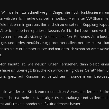
Wir werfen zu schnell weg – Dinge, die noch funktionieren, u
un würden. Ich merke das bei mir selbst: Mein alter VW Sharan, e
Viele haben mir geraten, ihn endlich zu ersetzen. Kupplung kaput
er ich habe ihn reparieren lassen. Weil ich ihn liebe – und weil i
as zu erhalten, als ständig Neues zu kaufen. Ein neues Auto kost
ergie, und jedes Neufahrzeug produziert allein bei der Herstellu
en ich als Mini-Camper nutze und mit dem ich schon so viele Reis
g.
lich kaputt ist, wie neulich unser Fernseher, dann bleibt ein
habe ich überlegt: Brauche ich wirklich ein großes Gerät? Nein. E
darum, ganz auf Konsum zu verzichten – sondern um bewuss
r alle wieder ein Stück von dieser alten Generation lernen. Sock
 – das ist mehr als Nostalgie. Es ist Haltung. Und vielleicht d
t auf Freizeit, sondern auf Zufriedenheit basiert.