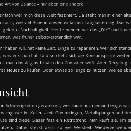
ne Art von Balance – nur eben eine andere.
fach weil mich diese Welt fasziniert. Da steht man in einer alt
 spürt, wie viel Ruhe in diesen einfachen Tätigkeiten lag. Das w
r gelebte Nachhaltigkeit. Heute nennen wir das „DIY“ und kauf
nen, was früher selbstverständlich war.
“ haben will, hat keine Zeit, Dinge zu reparieren. Wer sich ständ
 was er schon hat. Und so dreht sich die Konsumspirale weiter
il man das Altglas brav in den Container wirft. Aber Recycling i
ht erst Neues zu kaufen. Oder etwas so lange zu nutzen, wie es eb
nsicht
l in Schwierigkeiten geraten ist, weil kaum noch jemand eingemac
inmachgläser im Keller – mit Gummiringen, Metallspangen und d
te sind diese Gläser fast ein Retrotrend. Man kauft sie, um s
utzen. Dabei steckt darin so viel Weisheit: Wiederverwende