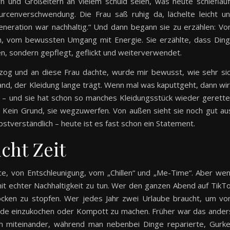
rn und Großeltern an vielem schuld seien, was heute schiefläuf
cenverschwendung. Die Frau saß ruhig da, lächelte leicht u
eneration war nachhaltig.“ Und dann begann sie zu erzählen: V
, vom bewussten Umgang mit Energie. Sie erzählte, dass Din
n, sondern gepflegt, geflickt und weiterverwendet.
zog und an diese Frau dachte, wurde mir bewusst, wie sehr si
mand, der Kleidung lange trägt. Wenn mal was kaputtgeht, dann wi
 – und sie hat schon so manches Kleidungsstück wieder gerette
 Kein Grund, sie wegzuwerfen. Von außen sieht sie noch gut au
lbstverständlich – heute ist es fast schon ein Statement.
cht Zeit
ce, von Entschleunigung, vom „Chillen“ und „Me-Time“. Aber we
 mit echter Nachhaltigkeit zu tun. Wer den ganzen Abend auf TikT
 Socken zu stopfen. Wer jedes Jahr zwei Urlaube braucht, um v
lade einzukochen oder Kompott zu machen. Früher war das ander
 miteinander, während man nebenbei Dinge reparierte, Gurk