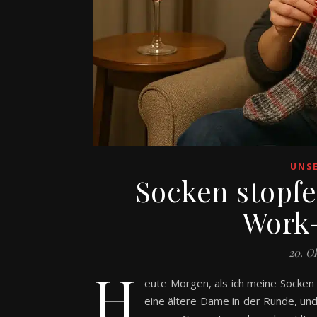
UNS
Socken stopfe
Work-
20. O
H
eute Morgen, als ich meine Socken 
eine ältere Dame in der Runde, un