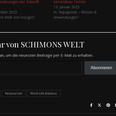
orderungen der Zukunft
besonderer Termin
13. Januar 2025
mber 2025
In "Aquaponik – Wissen &
ere Welt von morgen"
Anwendungen"
hr von SCHIMONS WELT
an, um die neuesten Beiträge per E-Mail zu erhalten.
Abonnieren
Ressourcen
Work-Life-Balance