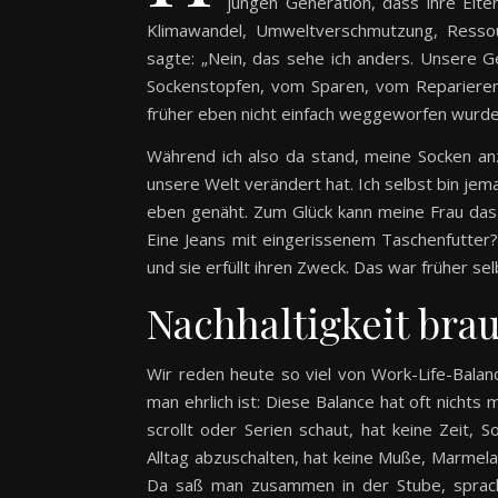
jungen Generation, dass ihre Elte
Klimawandel, Umweltverschmutzung, Ressour
sagte: „Nein, das sehe ich anders. Unsere G
Sockenstopfen, vom Sparen, vom Reparieren
früher eben nicht einfach weggeworfen wurde
Während ich also da stand, meine Socken an
unsere Welt verändert hat. Ich selbst bin je
eben genäht. Zum Glück kann meine Frau das
Eine Jeans mit eingerissenem Taschenfutter?
und sie erfüllt ihren Zweck. Das war früher se
Nachhaltigkeit brau
Wir reden heute so viel von Work-Life-Balan
man ehrlich ist: Diese Balance hat oft nichts
scrollt oder Serien schaut, hat keine Zeit,
Alltag abzuschalten, hat keine Muße, Marme
Da saß man zusammen in der Stube, sprach