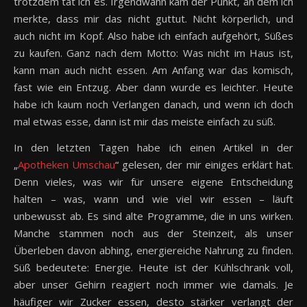
trotzdem tat ich es. Irgendwann kam der Punkt, an dem ich
merkte, dass mir das nicht guttut. Nicht körperlich, und
auch nicht im Kopf. Also habe ich einfach aufgehört, Süßes
zu kaufen. Ganz nach dem Motto: Was nicht im Haus ist,
kann man auch nicht essen. Am Anfang war das komisch,
fast wie ein Entzug. Aber dann wurde es leichter. Heute
habe ich kaum noch Verlangen danach, und wenn ich doch
mal etwas esse, dann ist mir das meiste einfach zu süß.
In den letzten Tagen habe ich einen Artikel in der
„
Apotheken Umschau
“ gelesen, der mir einiges erklärt hat.
Denn vieles, was wir für unsere eigene Entscheidung
halten – was, wann und wie viel wir essen – läuft
unbewusst ab. Es sind alte Programme, die in uns wirken.
Manche stammen noch aus der Steinzeit, als unser
Überleben davon abhing, energiereiche Nahrung zu finden.
Süß bedeutete: Energie. Heute ist der Kühlschrank voll,
aber unser Gehirn reagiert noch immer wie damals. Je
häufiger wir Zucker essen, desto stärker verlangt der