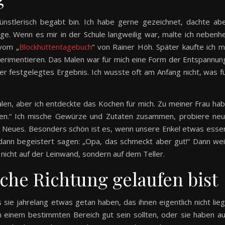
künstlerisch begabt bin. Ich habe gerne gezeichnet, dachte ab
ege. Wenn es mir in der Schule langweilig war, malte ich nebenh
 vom „
Blockhüttentagebuch
“ von Rainer Höh. Später kaufte ich m
perimentieren. Das Malen war für mich eine Form der Entspannun
r festgelegtes Ergebnis. Ich wusste oft am Anfang nicht, was f
len, aber ich entdeckte das Kochen für mich. Zu meiner Frau ha
alen.“ Ich mische Gewürze und Zutaten zusammen, probiere ne
 Neues. Besonders schön ist es, wenn unsere Enkel etwas esse
dann begeistert sagen: „Opa, das schmeckt aber gut!“ Dann we
 nicht auf der Leinwand, sondern auf dem Teller.
sche Richtung gelaufen bist
sie jahrelang etwas getan haben, das ihnen eigentlich nicht lieg
in einem bestimmten Bereich gut sein sollten, oder sie haben a