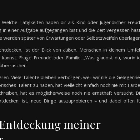
t. Welche Tätigkeiten haben dir als Kind oder Jugendlicher Freu
g in einer Aufgabe aufgegangen bist und die Zeit vergessen has
sie werden später von Erwartungen oder Selbstzweifeln überlager
 entdecken, ist der Blick von außen. Menschen in deinem Umfe
 kannst. Frage Freunde oder Familie: „Was glaubst du, worin i
 überraschen.
ieren. Viele Talente bleiben verborgen, weil wir nie die Gelegenhe
erisches Talent zu haben, hat vielleicht einfach noch nie mit Farb
chreiben, hat es möglicherweise noch nie ernsthaft versucht. D
tdecken, ist, neue Dinge auszuprobieren – und dabei offen f
 Entdeckung meiner
g