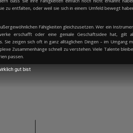
dern dass sie ihre Fähigkeiten einfach noch nicht erkannt habe
, sie zu entfalten, oder weil sie sich in einem Umfeld bewegt habe
außergewöhnlichen Fähigkeiten gleichzusetzen. Wer ein Instrume
erke erschafft oder eine geniale Geschäftsidee hat, gilt a
as. Sie zeigen sich oft in ganz alltäglichen Dingen – im Umgang m
mplexe Zusammenhänge schnell zu verstehen. Viele Talente bleib
rien passen.
rklich gut bist