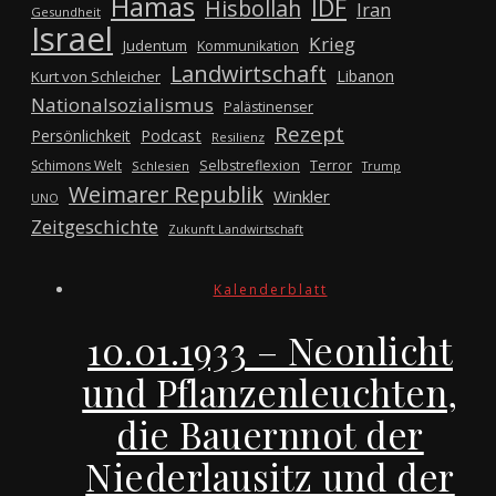
Hamas
IDF
Hisbollah
Iran
Gesundheit
Israel
Krieg
Judentum
Kommunikation
Landwirtschaft
Libanon
Kurt von Schleicher
Nationalsozialismus
Palästinenser
Rezept
Podcast
Persönlichkeit
Resilienz
Schimons Welt
Selbstreflexion
Terror
Schlesien
Trump
Weimarer Republik
Winkler
UNO
Zeitgeschichte
Zukunft Landwirtschaft
Kalenderblatt
10.01.1933 – Neonlicht
und Pflanzenleuchten,
die Bauernnot der
Niederlausitz und der