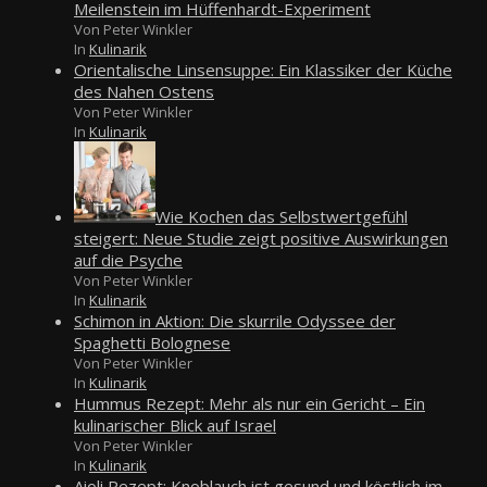
Meilenstein im Hüffenhardt-Experiment
Von Peter Winkler
In
Kulinarik
Orientalische Linsensuppe: Ein Klassiker der Küche
des Nahen Ostens
Von Peter Winkler
In
Kulinarik
Wie Kochen das Selbstwertgefühl
steigert: Neue Studie zeigt positive Auswirkungen
auf die Psyche
Von Peter Winkler
In
Kulinarik
Schimon in Aktion: Die skurrile Odyssee der
Spaghetti Bolognese
Von Peter Winkler
In
Kulinarik
Hummus Rezept: Mehr als nur ein Gericht – Ein
kulinarischer Blick auf Israel
Von Peter Winkler
In
Kulinarik
Aioli Rezept: Knoblauch ist gesund und köstlich im