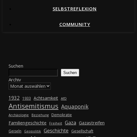
SELBSTREFLEXION
COMMUNITY
Suchen
Suchen
Archiv
1932
Achtsamkeit
1933
AfD
Antisemitismus
Aquaponik
Demokratie
Archäologie
Beziehung
Gaza
Gazastreifen
Familiengeschichte
Freiheit
Geschichte
Geiseln
Gesellschaft
Geopolitik