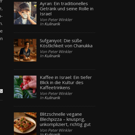
er
Ayran: Ein traditionelles
e,
Getränk und seine Rolle in
Israel
a-
Von Peter Winkler
n.
In
Kulinarik
ie
in
Sufganiyot: Die süße
Köstlichkeit von Chanukka
Von Peter Winkler
In
Kulinarik
Kaffee in Israel: Ein tiefer
Blick in die Kultur des
Kaffeetrinkens
Von Peter Winkler
In
Kulinarik
Blitzschnelle vegane
Blechpizza – knusprig,
unkompliziert, richtig gut
Von Peter Winkler
In
Kulinarik