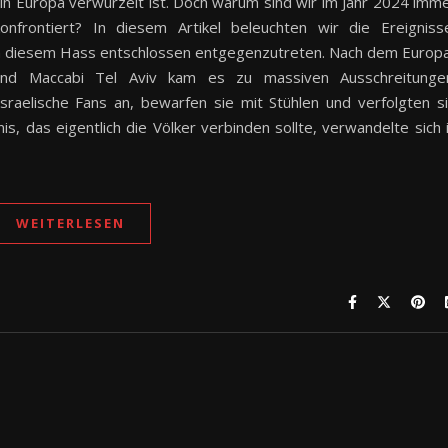
 in Europa verwurzelt ist. Doch warum sind wir im Jahr 2024 imm
onfrontiert? In diesem Artikel beleuchten wir die Ereigniss
 diesem Hass entschlossen entgegenzutreten. Nach dem Europ
nd Maccabi Tel Aviv kam es zu massiven Ausschreitunge
sraelische Fans an, bewarfen sie mit Stühlen und verfolgten s
s, das eigentlich die Völker verbinden sollte, verwandelte sich 
WEITERLESEN