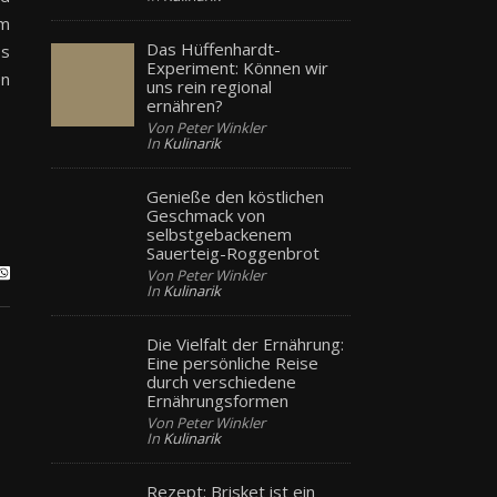
em
Das Hüffenhardt-
ss
Experiment: Können wir
en
uns rein regional
ernähren?
Von Peter Winkler
In
Kulinarik
Genieße den köstlichen
Geschmack von
selbstgebackenem
Sauerteig-Roggenbrot
Von Peter Winkler
In
Kulinarik
Die Vielfalt der Ernährung:
Eine persönliche Reise
durch verschiedene
Ernährungsformen
Von Peter Winkler
In
Kulinarik
Rezept: Brisket ist ein