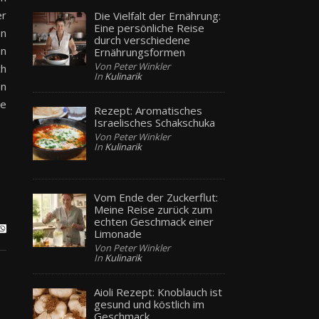
er
Die Vielfalt der Ernährung:
Eine persönliche Reise
en
durch verschiedene
en
Ernährungsformen
Von Peter Winkler
ch
In
Kulinarik
en
de
Rezept: Aromatisches
Israelisches Schakschuka
Von Peter Winkler
In
Kulinarik
Vom Ende der Zuckerflut:
Meine Reise zurück zum
echten Geschmack einer
Limonade
Von Peter Winkler
In
Kulinarik
Aioli Rezept: Knoblauch ist
gesund und köstlich im
Geschmack