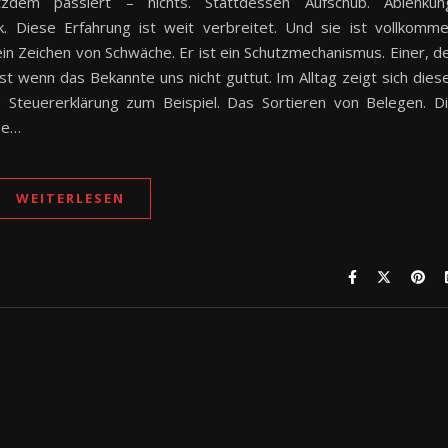
dem passiert – nichts. Stattdessen Aufschub. Ablenkun
tik. Diese Erfahrung ist weit verbreitet. Und sie ist vollkomm
ein Zeichen von Schwäche. Er ist ein Schutzmechanismus. Einer, d
 wenn das Bekannte uns nicht guttut. Im Alltag zeigt sich dies
 Steuererklärung zum Beispiel. Das Sortieren von Belegen. D
ne…
WEITERLESEN