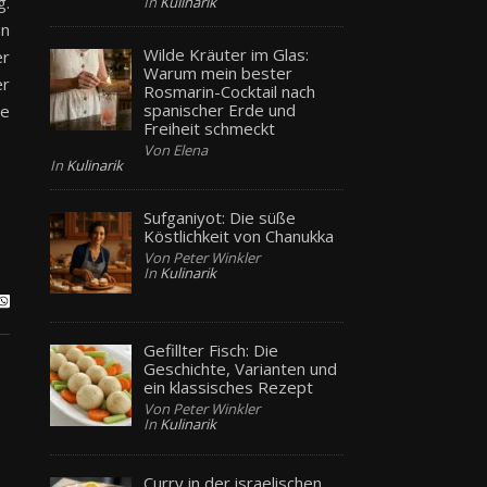
g.
In
Kulinarik
en
Wilde Kräuter im Glas:
er
Warum mein bester
er
Rosmarin-Cocktail nach
spanischer Erde und
ie
Freiheit schmeckt
Von Elena
In
Kulinarik
Sufganiyot: Die süße
Köstlichkeit von Chanukka
Von Peter Winkler
In
Kulinarik
Gefillter Fisch: Die
Geschichte, Varianten und
ein klassisches Rezept
Von Peter Winkler
In
Kulinarik
Curry in der israelischen